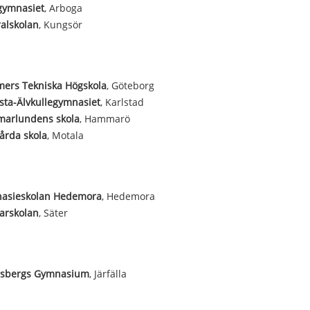
gymnasiet
, Arboga
alskolan
, Kungsör
mers Tekniska Högskola
, Göteborg
ta-Älvkullegymnasiet
, Karlstad
arlundens skola
, Hammarö
årda skola
, Motala
asieskolan Hedemora
, Hedemora
arskolan
, Säter
bsbergs Gymnasium
, Järfälla