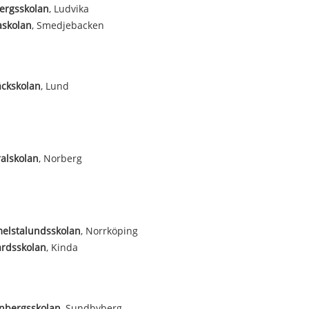
ergsskolan
, Ludvika
askolan
, Smedjebacken
äckskolan
, Lund
alskolan
, Norberg
elstalundsskolan
, Norrköping
årdsskolan
, Kinda
nbergsskolan
, Sundbyberg