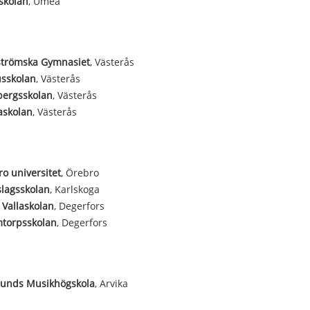
skolan
, Umeå
trömska Gymnasiet
, Västerås
sskolan
, Västerås
bergsskolan
, Västerås
askolan
, Västerås
o universitet
, Örebro
lagsskolan
, Karlskoga
 Vallaskolan
, Degerfors
mtorpsskolan
, Degerfors
sunds Musikhögskola
, Arvika