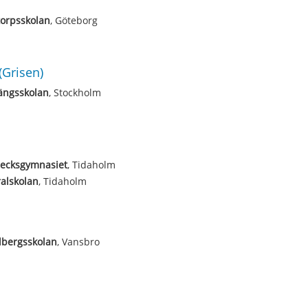
torpsskolan
, Göteborg
(Grisen)
ängsskolan
, Stockholm
ecksgymnasiet
, Tidaholm
alskolan
, Tidaholm
bergsskolan
, Vansbro