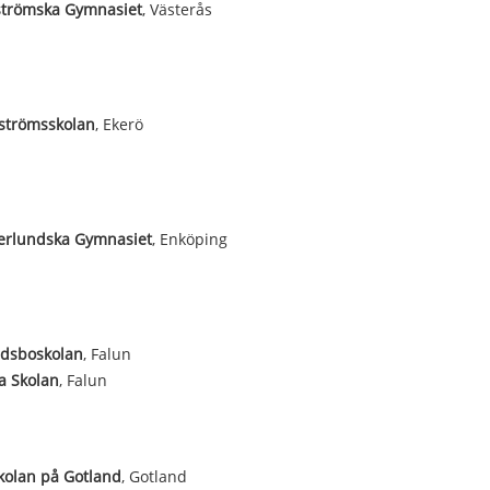
trömska Gymnasiet
, Västerås
strömsskolan
, Ekerö
erlundska Gymnasiet
, Enköping
ldsboskolan
, Falun
a Skolan
, Falun
kolan på Gotland
, Gotland