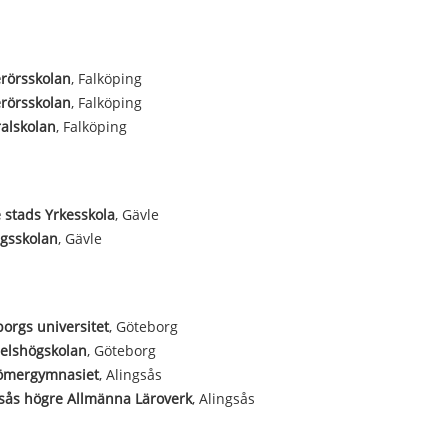
rörsskolan
, Falköping
rörsskolan
, Falköping
alskolan
, Falköping
 stads Yrkesskola
, Gävle
agsskolan
, Gävle
orgs universitet
, Göteborg
elshögskolan
, Göteborg
römergymnasiet
, Alingsås
sås högre Allmänna Läroverk
, Alingsås