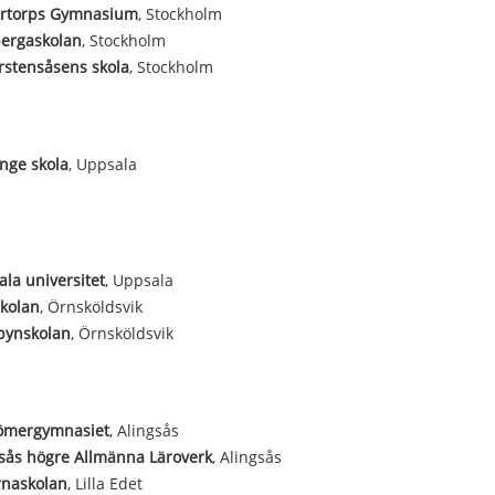
ertorps Gymnasium
, Stockholm
bergaskolan
, Stockholm
stensåsens skola
, Stockholm
nge skola
, Uppsala
la universitet
, Uppsala
kolan
, Örnsköldsvik
bynskolan
, Örnsköldsvik
römergymnasiet
, Alingsås
sås högre Allmänna Läroverk
, Alingsås
rnaskolan
, Lilla Edet