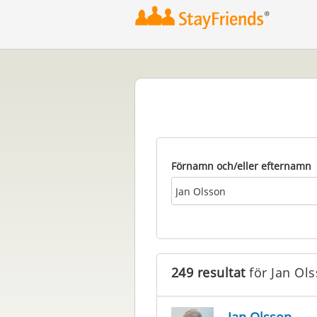
2
3
Förnamn och/eller efternamn
249 resultat
för Jan Ol