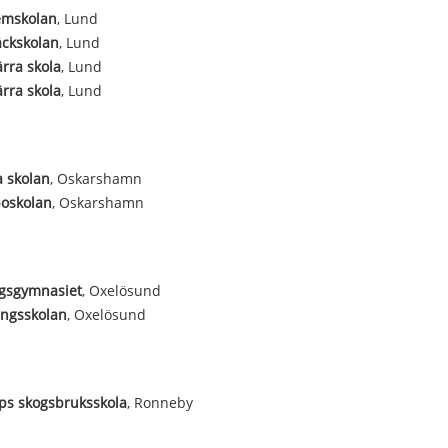
emskolan
, Lund
äckskolan
, Lund
ärra skola
, Lund
ärra skola
, Lund
 skolan
, Oskarshamn
boskolan
, Oskarshamn
rgsgymnasiet
, Oxelösund
ängsskolan
, Oxelösund
ps skogsbruksskola
, Ronneby