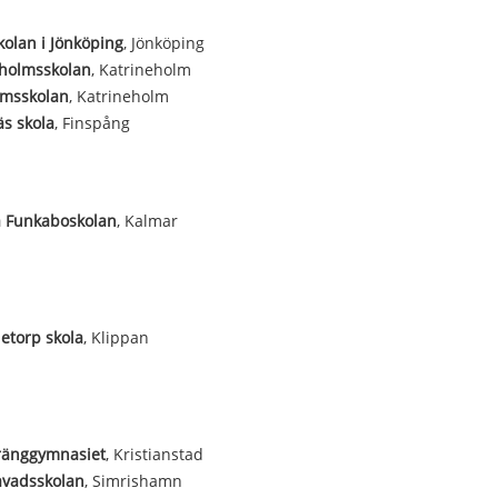
olan i Jönköping
, Jönköping
holmsskolan
, Katrineholm
msskolan
, Katrineholm
s skola
, Finspång
a Funkaboskolan
, Kalmar
etorp skola
, Klippan
ränggymnasiet
, Kristianstad
avadsskolan
, Simrishamn