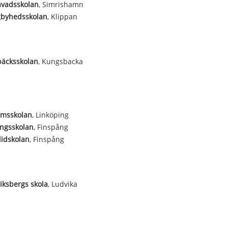
avadsskolan
, Simrishamn
gbyhedsskolan
, Klippan
bäcksskolan
, Kungsbacka
lmsskolan
, Linköping
ngsskolan
, Finspång
idskolan
, Finspång
iksbergs skola
, Ludvika