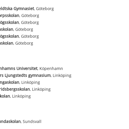
eldtska Gymnasiet
, Göteborg
orpsskolan
, Göteborg
ögsskolan
, Göteborg
askolan
, Göteborg
ögsskolan
, Göteborg
askolan
, Göteborg
nhamns Universitet
, Köpenhamn
rs Ljungstedts gymnasium
, Linköping
ungaskolan
, Linköping
ridsbergsskolan
, Linköping
kolan
, Linköping
undaskolan
, Sundsvall