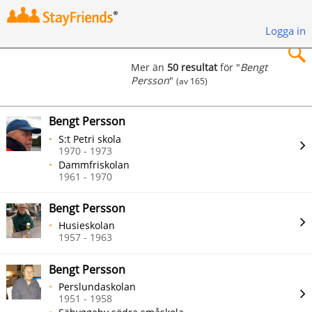
Logga in
Mer än
50 resultat
för "
Bengt
Persson
"
(av 165)
×
Bengt Persson
S:t Petri skola
1970 - 1973
Dammfriskolan
Sök
1961 - 1970
Bengt Persson
Husieskolan
1957 - 1963
Bengt Persson
Perslundaskolan
1951 - 1958