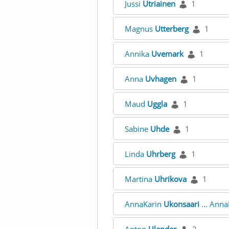
Jussi
Utriainen
1
Magnus
Utterberg
1
Annika
Uvemark
1
Anna
Uvhagen
1
Maud
Uggla
1
Sabine
Uhde
1
Linda
Uhrberg
1
Martina
Uhrikova
1
AnnaKarin
Ukonsaari
... Ann