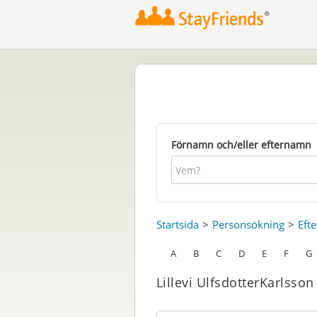
Förnamn och/eller efternamn
Startsida
Personsökning
Eft
A
B
C
D
E
F
G
Lillevi UlfsdotterKarlsson