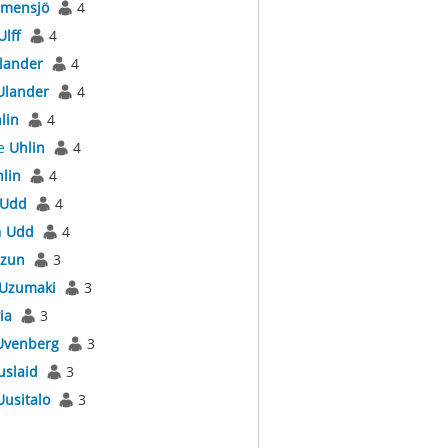
mensjö
4
Ulff
4
lander
4
Ulander
4
lin
4
e
Uhlin
4
lin
4
Udd
4
a
Udd
4
zun
3
Uzumaki
3
ia
3
Uvenberg
3
uslaid
3
Uusitalo
3