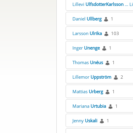
Lillevi
UlfsdotterKarlsson
... L
Daniel
Ullberg
1
Larsson
Ulrika
103
Inger
Unenge
1
Thomas
Unéus
1
Lillemor
Uppström
2
Mattias
Urberg
1
Mariana
Urtubia
1
Jenny
Uskali
1