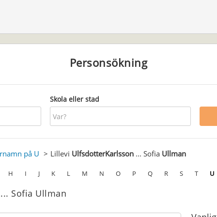
Personsökning
Skola eller stad
ernamn på U
Lillevi
UlfsdotterKarlsson
... Sofia
Ullman
H
I
J
K
L
M
N
O
P
Q
R
S
T
U
 ... Sofia Ullman