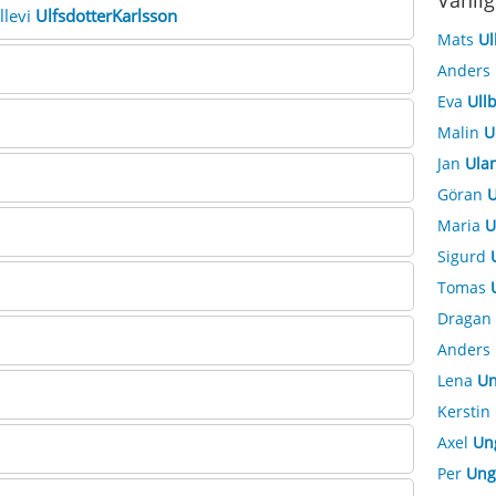
Vanlig
illevi
UlfsdotterKarlsson
Mats
Ul
Anders
Eva
Ull
Malin
U
Jan
Ula
Göran
U
Maria
U
Sigurd
Tomas
Dragan
Anders
Lena
Un
Kerstin
Axel
Un
Per
Ung