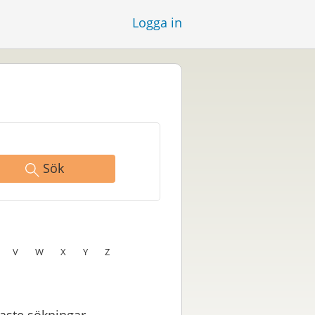
Logga in
Sök
V
W
X
Y
Z