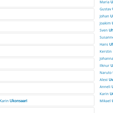
Maria
U
Gustav
Johan
U
Joakim
Sven
Uh
Susann
Hans
Uh
Kerstin
Johann
Ilknur
U
Naruto
Alexi
Uv
Anneli
Karin
U
aKarin
Ukonsaari
Mikael