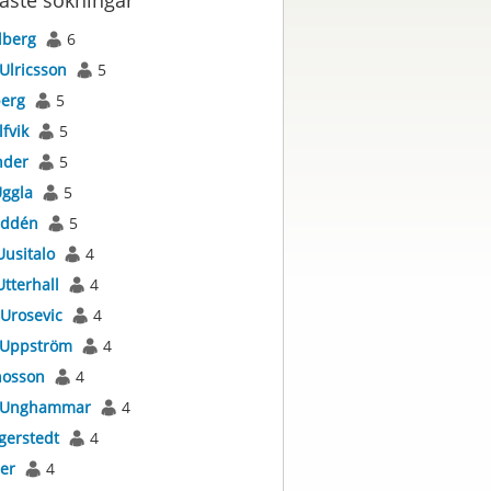
aste sökningar
lberg
6
Ulricsson
5
berg
5
lfvik
5
nder
5
ggla
5
ddén
5
Uusitalo
4
Utterhall
4
Urosevic
4
Uppström
4
osson
4
Unghammar
4
gerstedt
4
er
4