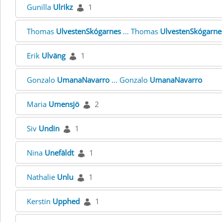
Gunilla
Ulrikz
1
Thomas
UlvestenSkógarnes
... Thomas
UlvestenSkógarne
Erik
Ulväng
1
Gonzalo
UmanaNavarro
... Gonzalo
UmanaNavarro
Maria
Umensjö
2
Siv
Undin
1
Nina
Unefäldt
1
Nathalie
Unlu
1
Kerstin
Upphed
1