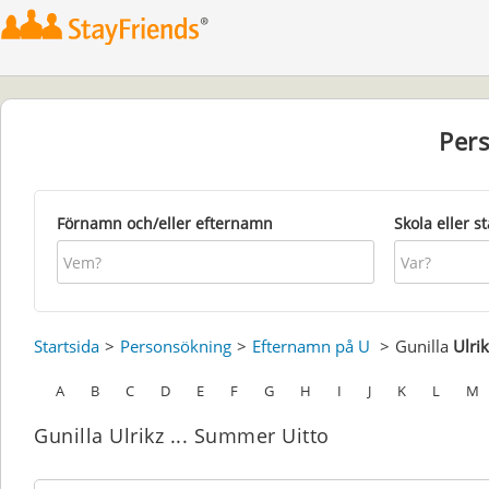
Per
Förnamn och/eller efternamn
Skola eller s
Startsida
Personsökning
Efternamn på U
Gunilla
Ulri
A
B
C
D
E
F
G
H
I
J
K
L
M
Gunilla Ulrikz ... Summer Uitto