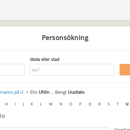
Personsökning
Skola eller stad
ernamn på U
Elin
Uhlin
... Bengt
Uusitalo
H
I
J
K
L
M
N
O
P
Q
R
S
T
U
alo