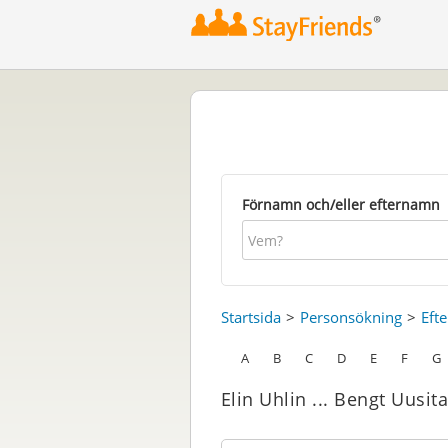
Förnamn och/eller efternamn
Startsida
Personsökning
Eft
A
B
C
D
E
F
G
Elin Uhlin ... Bengt Uusit