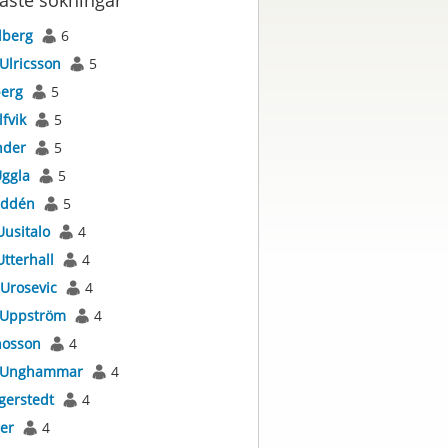
aste sökningar
lberg
6
Ulricsson
5
berg
5
lfvik
5
nder
5
ggla
5
ddén
5
Uusitalo
4
Utterhall
4
Urosevic
4
Uppström
4
osson
4
Unghammar
4
gerstedt
4
er
4