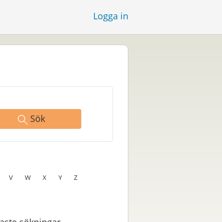
Logga in
Sök
V
W
X
Y
Z