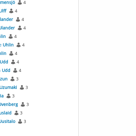
mensjö
4
Ulff
4
lander
4
Ulander
4
lin
4
e
Uhlin
4
lin
4
Udd
4
a
Udd
4
zun
3
Uzumaki
3
ia
3
Uvenberg
3
uslaid
3
Uusitalo
3