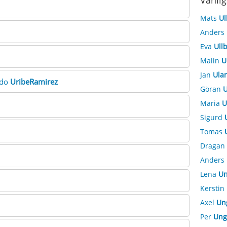
Vanlig
Mats
Ul
Anders
Eva
Ull
Malin
U
Jan
Ula
edo
UribeRamirez
Göran
U
Maria
U
Sigurd
Tomas
Dragan
Anders
Lena
Un
Kerstin
Axel
Un
Per
Ung