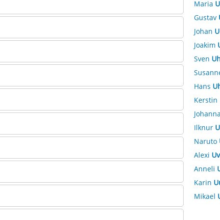
Maria
U
Gustav
Johan
U
Joakim
Sven
Uh
Susann
Hans
Uh
Kerstin
Johann
Ilknur
U
Naruto
Alexi
Uv
Anneli
Karin
U
Mikael