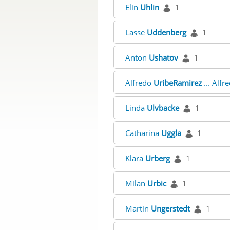
Elin
Uhlin
1
Lasse
Uddenberg
1
Anton
Ushatov
1
Alfredo
UribeRamirez
... Alfr
Linda
Ulvbacke
1
Catharina
Uggla
1
Klara
Urberg
1
Milan
Urbic
1
Martin
Ungerstedt
1