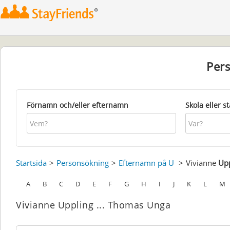
Per
Förnamn och/eller efternamn
Skola eller s
Startsida
Personsökning
Efternamn på U
Vivianne
Up
A
B
C
D
E
F
G
H
I
J
K
L
M
Vivianne Uppling ... Thomas Unga