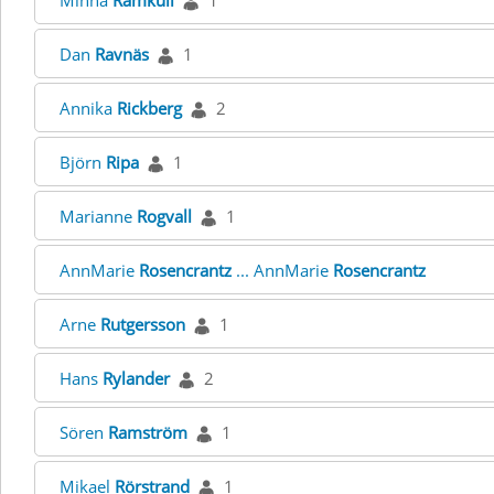
Minna
Ramkull
1
Dan
Ravnäs
1
Annika
Rickberg
2
Björn
Ripa
1
Marianne
Rogvall
1
AnnMarie
Rosencrantz
... AnnMarie
Rosencrantz
Arne
Rutgersson
1
Hans
Rylander
2
Sören
Ramström
1
Mikael
Rörstrand
1