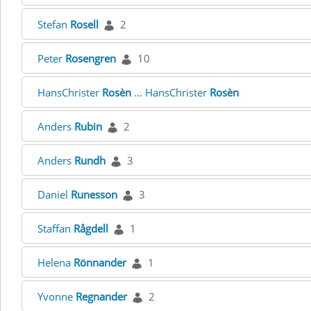
Stefan
Rosell
2
Peter
Rosengren
10
HansChrister
Rosèn
... HansChrister
Rosèn
Anders
Rubin
2
Anders
Rundh
3
Daniel
Runesson
3
Staffan
Rågdell
1
Helena
Rönnander
1
Yvonne
Regnander
2