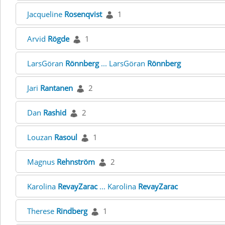
Jacqueline
Rosenqvist
1
Arvid
Rögde
1
LarsGöran
Rönnberg
... LarsGöran
Rönnberg
Jari
Rantanen
2
Dan
Rashid
2
Louzan
Rasoul
1
Magnus
Rehnström
2
Karolina
RevayZarac
... Karolina
RevayZarac
Therese
Rindberg
1