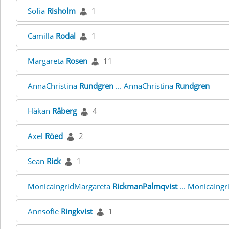
Sofia
Risholm
1
Camilla
Rodal
1
Margareta
Rosen
11
AnnaChristina
Rundgren
... AnnaChristina
Rundgren
Håkan
Råberg
4
Axel
Röed
2
Sean
Rick
1
MonicaIngridMargareta
RickmanPalmqvist
... MonicaIng
Annsofie
Ringkvist
1