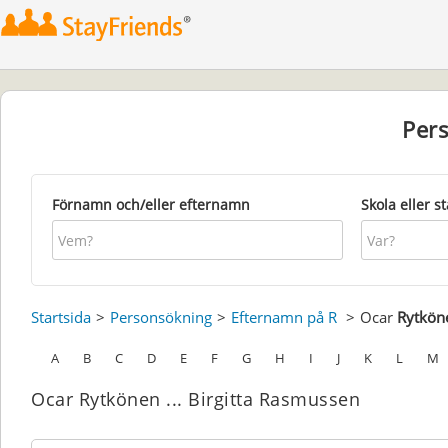
Per
Förnamn och/eller efternamn
Skola eller s
Startsida
Personsökning
Efternamn på R
Ocar
Rytkön
A
B
C
D
E
F
G
H
I
J
K
L
M
Ocar Rytkönen ... Birgitta Rasmussen