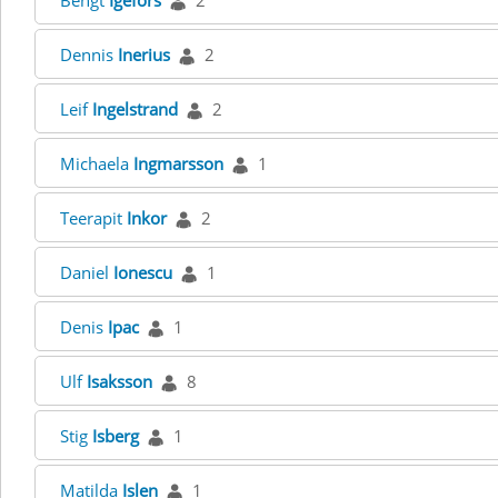
Bengt
Igefors
2
Dennis
Inerius
2
Leif
Ingelstrand
2
Michaela
Ingmarsson
1
Teerapit
Inkor
2
Daniel
Ionescu
1
Denis
Ipac
1
Ulf
Isaksson
8
Stig
Isberg
1
Matilda
Islen
1