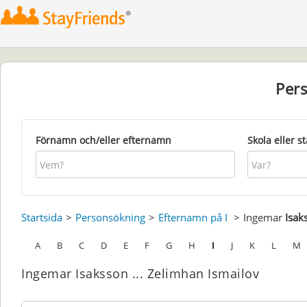
Per
Förnamn och/eller efternamn
Skola eller s
Startsida
Personsökning
Efternamn på I
Ingemar
Isak
A
B
C
D
E
F
G
H
I
J
K
L
M
Ingemar Isaksson ... Zelimhan Ismailov