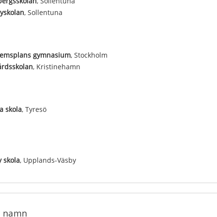
bergsskolan
, Sollentuna
yskolan
, Sollentuna
hemsplans gymnasium
, Stockholm
årdsskolan
, Kristinehamn
a skola
, Tyresö
 skola
, Upplands-Väsby
e namn