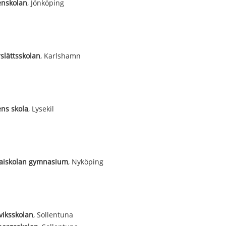
enskolan
, Jönköping
slättsskolan
, Karlshamn
ens skola
, Lysekil
laiskolan gymnasium
, Nyköping
iksskolan
, Sollentuna