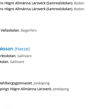
s Högre Allmänna Läroverk (Samrealskolan)
, Boden
s Högre Allmänna Läroverk (Samrealskolan)
, Boden
 Vallaskolan
, Degerfors
aksson
(Hasse)
rksskolan
, Gällivare
kolan
, Gällivare
Dahlbergsgymnasiet
, Jönköping
pings Högre Allmänna Läroverk
, Jönköping