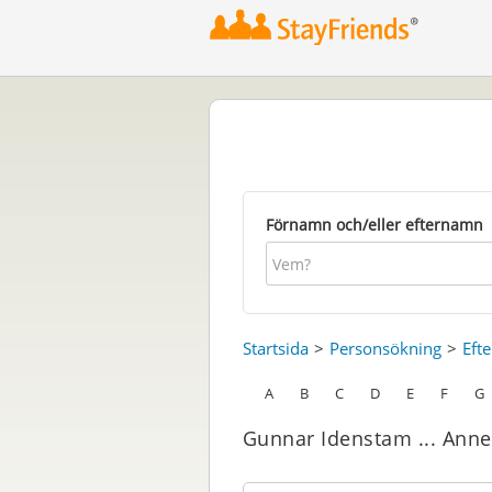
Förnamn och/eller efternamn
Startsida
Personsökning
Eft
A
B
C
D
E
F
G
Gunnar Idenstam ... Anne