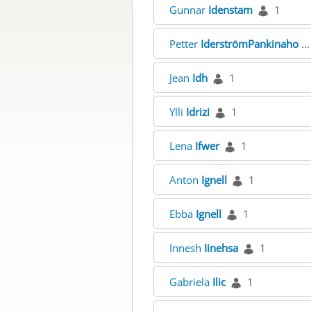
Gunnar
Idenstam
1
Petter
IderströmPankinaho
..
Jean
Idh
1
Ylli
Idrizi
1
Lena
Ifwer
1
Anton
Ignell
1
Ebba
Ignell
1
Innesh
Iinehsa
1
Gabriela
Ilic
1