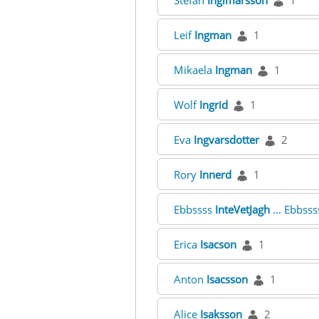
Stefan
Ingimarsson
1
Leif
Ingman
1
Mikaela
Ingman
1
Wolf
Ingrid
1
Eva
Ingvarsdotter
2
Rory
Innerd
1
Ebbssss
InteVetJagh
... Ebbss
Erica
Isacson
1
Anton
Isacsson
1
Alice
Isaksson
2