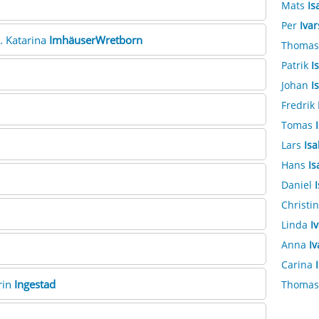
Mats
Is
Per
Iva
.. Katarina
ImhäuserWretborn
Thoma
Patrik
I
Johan
I
Fredrik
Tomas
Lars
Isa
Hans
Is
Daniel
Christi
Linda
I
Anna
Iv
Carina
rin
Ingestad
Thoma