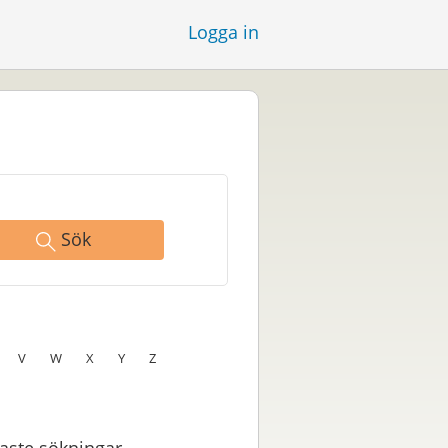
Logga in
Sök
V
W
X
Y
Z