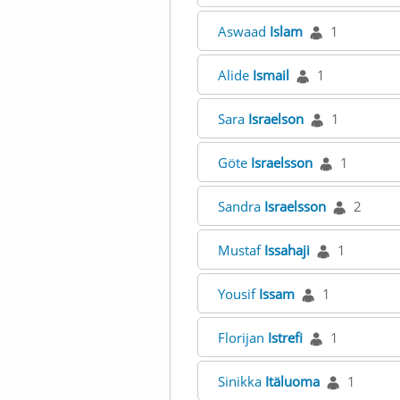
Aswaad
Islam
1
Alide
Ismail
1
Sara
Israelson
1
Göte
Israelsson
1
Sandra
Israelsson
2
Mustaf
Issahaji
1
Yousif
Issam
1
Florijan
Istrefi
1
Sinikka
Itäluoma
1