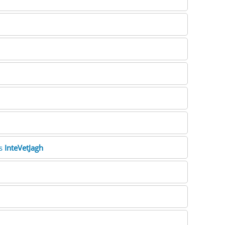
ss
InteVetJagh