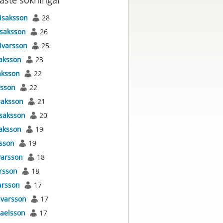
aste sökningar
Isaksson
28
Isaksson
26
Ivarsson
25
aksson
23
aksson
22
ksson
22
saksson
21
Isaksson
20
aksson
19
ksson
19
varsson
18
rsson
18
arsson
17
Ivarsson
17
raelsson
17