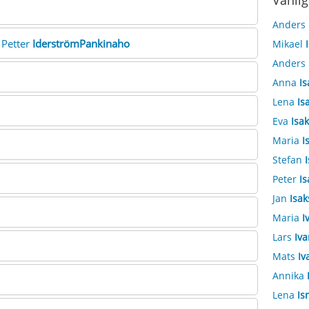
Vanlig
Anders
. Petter
IderströmPankinaho
Mikael
Anders
Anna
Is
Lena
Is
Eva
Isa
Maria
I
Stefan
Peter
Is
Jan
Isa
Maria
I
Lars
Iva
Mats
Iv
Annika
Lena
Is