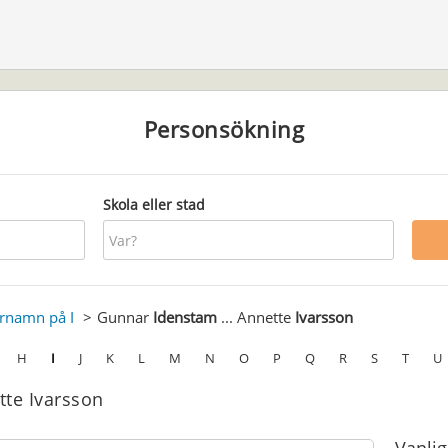
Personsökning
Skola eller stad
ernamn på I
Gunnar
Idenstam
... Annette
Ivarsson
H
I
J
K
L
M
N
O
P
Q
R
S
T
U
tte Ivarsson