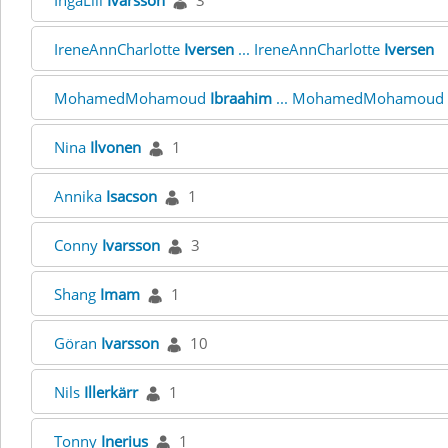
IngaLill
Ivarsson
3
IreneAnnCharlotte
Iversen
... IreneAnnCharlotte
Iversen
MohamedMohamoud
Ibraahim
... MohamedMohamoud
Nina
Ilvonen
1
Annika
Isacson
1
Conny
Ivarsson
3
Shang
Imam
1
Göran
Ivarsson
10
Nils
Illerkärr
1
Tonny
Inerius
1