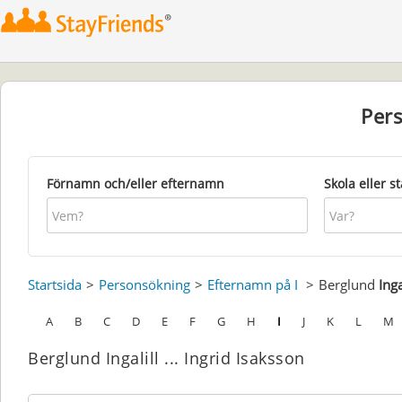
Per
Förnamn och/eller efternamn
Skola eller s
Startsida
Personsökning
Efternamn på I
Berglund
Inga
A
B
C
D
E
F
G
H
I
J
K
L
M
Berglund Ingalill ... Ingrid Isaksson