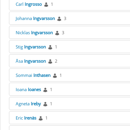
Carl
Ingrosso
1
Johanna
Ingvarsson
3
Nicklas
Ingvarsson
3
Stig
Ingvarsson
1
Åsa
Ingvarsson
2
Sommai
Inthasen
1
Ioana
Ioanes
1
Agneta
Ireby
1
Eric
Irenäs
1