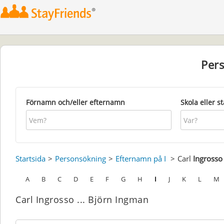
Per
Förnamn och/eller efternamn
Skola eller s
Startsida
Personsökning
Efternamn på I
Carl
Ingrosso
A
B
C
D
E
F
G
H
I
J
K
L
M
Carl Ingrosso ... Björn Ingman