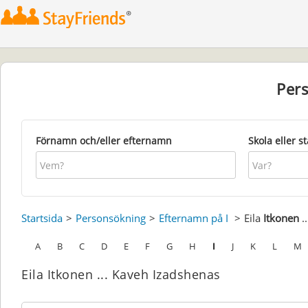
Per
Förnamn och/eller efternamn
Skola eller s
Startsida
Personsökning
Efternamn på I
Eila
Itkonen
.
A
B
C
D
E
F
G
H
I
J
K
L
M
Eila Itkonen ... Kaveh Izadshenas