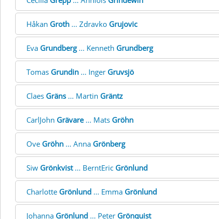
Cecilia
Grepp
... Annlois
Grindewih
Håkan
Groth
... Zdravko
Grujovic
Eva
Grundberg
... Kenneth
Grundberg
Tomas
Grundin
... Inger
Gruvsjö
Claes
Gräns
... Martin
Gräntz
CarlJohn
Grävare
... Mats
Gröhn
Ove
Gröhn
... Anna
Grönberg
Siw
Grönkvist
... BerntEric
Grönlund
Charlotte
Grönlund
... Emma
Grönlund
Johanna
Grönlund
... Peter
Grönquist