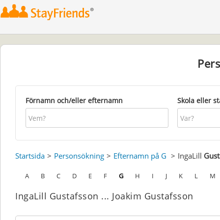
Per
Förnamn och/eller efternamn
Skola eller s
Startsida
Personsökning
Efternamn på G
IngaLill
Gust
A
B
C
D
E
F
G
H
I
J
K
L
M
IngaLill Gustafsson ... Joakim Gustafsson