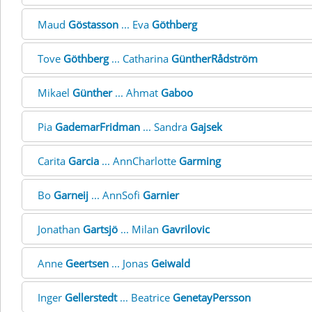
Maud
Göstasson
... Eva
Göthberg
Tove
Göthberg
... Catharina
GüntherRådström
Mikael
Günther
... Ahmat
Gaboo
Pia
GademarFridman
... Sandra
Gajsek
Carita
Garcia
... AnnCharlotte
Garming
Bo
Garneij
... AnnSofi
Garnier
Jonathan
Gartsjö
... Milan
Gavrilovic
Anne
Geertsen
... Jonas
Geiwald
Inger
Gellerstedt
... Beatrice
GenetayPersson