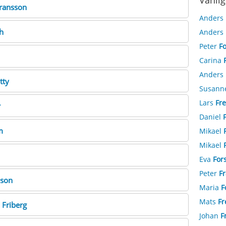
Vanlig
ransson
Anders
h
Anders
Peter
F
Carina
Anders
tty
Susann
Lars
Fre
r
Daniel
m
Mikael
Mikael
Eva
For
Peter
F
sson
Maria
F
Mats
Fr
h
Friberg
Johan
F