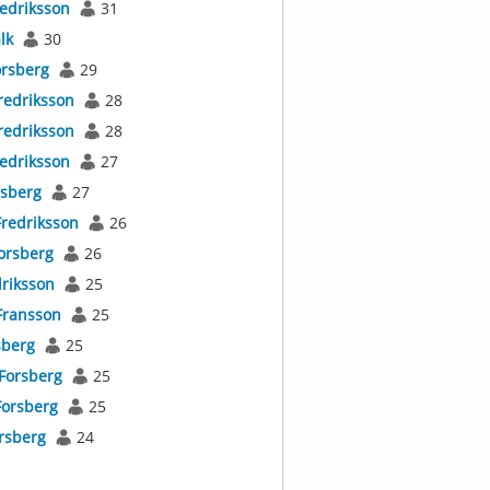
edriksson
31
lk
30
orsberg
29
redriksson
28
redriksson
28
edriksson
27
rsberg
27
Fredriksson
26
orsberg
26
riksson
25
Fransson
25
sberg
25
Forsberg
25
Forsberg
25
rsberg
24