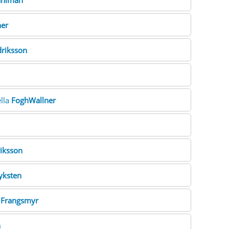
ahlman
her
driksson
ella
FoghWallner
iksson
yksten
k
Frangsmyr
n