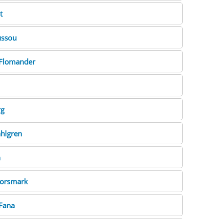
t
ussou
Flomander
rg
hlgren
n
orsmark
Fana