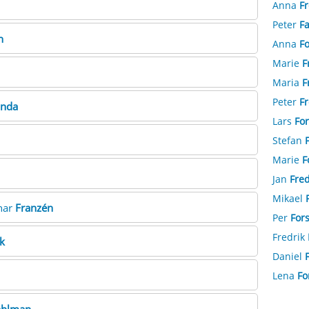
Anna
Fr
Peter
Fa
n
Anna
F
Marie
F
Maria
F
Peter
Fr
onda
Lars
Fo
Stefan
Marie
F
Jan
Fred
Mikael
nar
Franzén
Per
For
Fredrik
k
Daniel
Lena
Fo