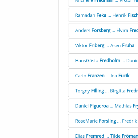
Michelle
Fredman
... Viktor
F
Ramadan
Feka
... Henrik
Fisc
Anders
Forsberg
... Elvira
Fre
Viktor
Friberg
... Asen
Fruha
HansGösta
Fredholm
... Dani
Carin
Franzen
... Ida
Fucik
Torgny
Filling
... Birgitta
Fredr
Daniel
Figueroa
... Mathias
Fr
RoseMarie
Forsling
... Fredri
Elias
Fremred
... Tilde
Fröma