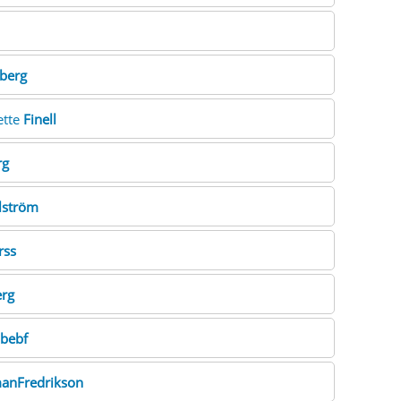
berg
ette
Finell
rg
lström
rss
erg
jbebf
anFredrikson