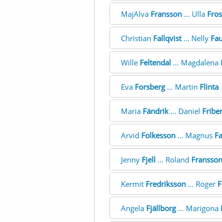
MajAlva
Fransson
... Ulla
Fros
Christian
Fallqvist
... Nelly
Fa
Wille
Feltendal
... Magdalena
Eva
Forsberg
... Martin
Flinta
Maria
Fändrik
... Daniel
Fribe
Arvid
Folkesson
... Magnus
Fa
Jenny
Fjell
... Roland
Fransso
Kermit
Fredriksson
... Roger
F
Angela
Fjällborg
... Marigona