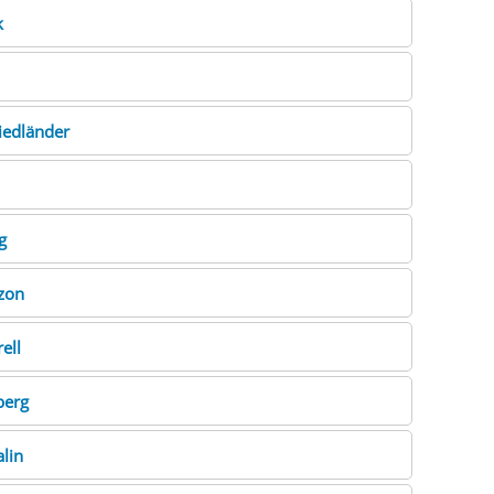
k
iedländer
g
tzon
rell
berg
lin