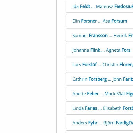
Ida
Feldt
... Mateusz
Fiedosiu
Elin
Forsner
... Åsa
Forsum
Samuel
Fransson
... Henrik
Fr
Johanna
Flink
... Agneta
Fors
Lars
Forslöf
... Christin
Floren
Cathrin
Forsberg
... John
Fari
Anette
Feher
... MarieSääf
Fig
Linda
Farias
... Elisabeth
Fors
Anders
Fyhr
... Björn
FärdigDa