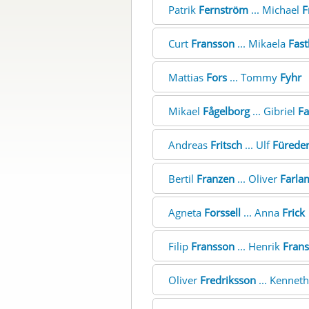
Patrik
Fernström
... Michael
F
Curt
Fransson
... Mikaela
Fast
Mattias
Fors
... Tommy
Fyhr
Mikael
Fågelborg
... Gibriel
Fa
Andreas
Fritsch
... Ulf
Fürede
Bertil
Franzen
... Oliver
Farla
Agneta
Forssell
... Anna
Frick
Filip
Fransson
... Henrik
Fran
Oliver
Fredriksson
... Kennet