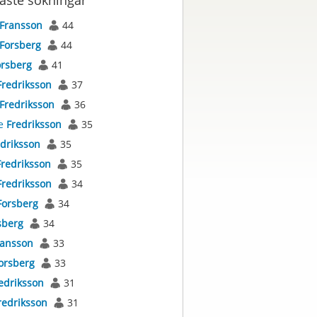
aste sökningar
Fransson
44
Forsberg
44
orsberg
41
Fredriksson
37
Fredriksson
36
e
Fredriksson
35
driksson
35
Fredriksson
35
Fredriksson
34
Forsberg
34
sberg
34
ransson
33
orsberg
33
edriksson
31
redriksson
31