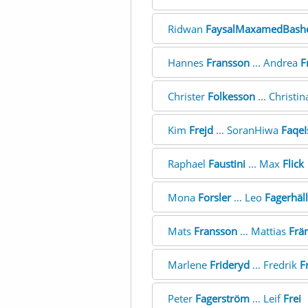
Ridwan
FaysalMaxamedBash
Hannes
Fransson
... Andrea
F
Christer
Folkesson
... Christi
Kim
Frejd
... SoranHiwa
FaqeI
Raphael
Faustini
... Max
Flick
Mona
Forsler
... Leo
Fagerhäll
Mats
Fransson
... Mattias
Frä
Marlene
Frideryd
... Fredrik
F
Peter
Fagerström
... Leif
Frei