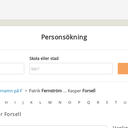
Personsökning
Skola eller stad
ernamn på F
Patrik
Fernström
... Kasper
Forsell
H
I
J
K
L
M
N
O
P
Q
R
S
T
U
r Forsell