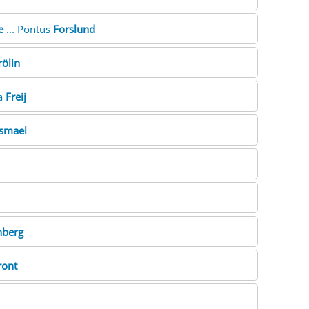
e
... Pontus
Forslund
rölin
na
Freij
smael
nberg
ront