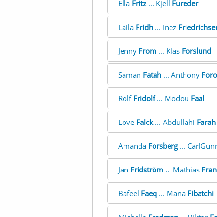
Ella
Fritz
... Kjell
Fureder
Laila
Fridh
... Inez
Friedrichse
Jenny
From
... Klas
Forslund
Saman
Fatah
... Anthony
For
Rolf
Fridolf
... Modou
Faal
Love
Falck
... Abdullahi
Farah
Amanda
Forsberg
... CarlGun
Jan
Fridström
... Mathias
Fran
Bafeel
Faeq
... Mana
Fibatchi