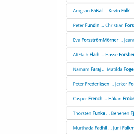
Aragsan
Faisal
... Kevin
Falk
Peter
Fundin
... Christian
Fors
Eva
ForsströmMörner
... Jean
AliFlaih
Flaih
... Hasse
Forsbe
Namam
Faraj
... Matilda
Foge
Peter
Frederiksen
... Jerker
Fo
Casper
French
... Håkan
Fröb
Thorsten
Funke
... Benenen
F
Murthada
Fadhil
... Juni
Falkm