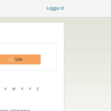
Logga in
Sök
V
W
X
Y
Z