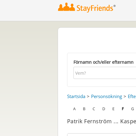
Förnamn och/eller efternamn
Startsida
Personsökning
Eft
A
B
C
D
E
F
G
Patrik Fernström ... Kaspe