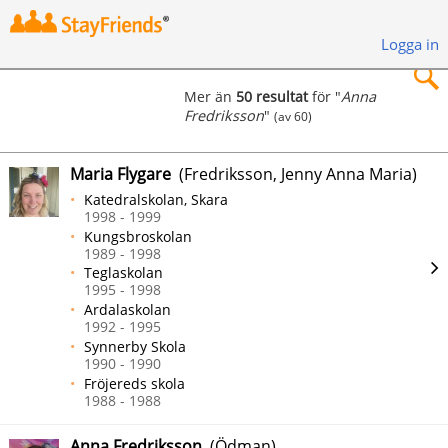
Logga in
Mer än
50 resultat
för "
Anna
Fredriksson
"
(av 60)
×
Maria Flygare
(Fredriksson, Jenny Anna Maria)
Katedralskolan, Skara
1998 - 1999
Kungsbroskolan
Sök
1989 - 1998
Teglaskolan
1995 - 1998
Ardalaskolan
1992 - 1995
Synnerby Skola
1990 - 1990
Fröjereds skola
1988 - 1988
Anna Fredriksson
(Ödman)