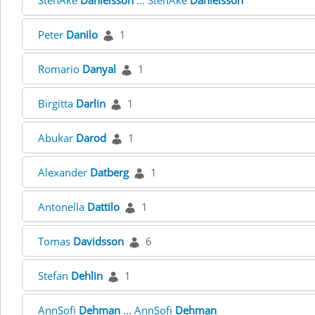
StenÅke
Danielsson
... StenÅke
Danielsson
Peter
Danilo
1
Romario
Danyal
1
Birgitta
Darlin
1
Abukar
Darod
1
Alexander
Datberg
1
Antonella
Dattilo
1
Tomas
Davidsson
6
Stefan
Dehlin
1
AnnSofi
Dehman
... AnnSofi
Dehman