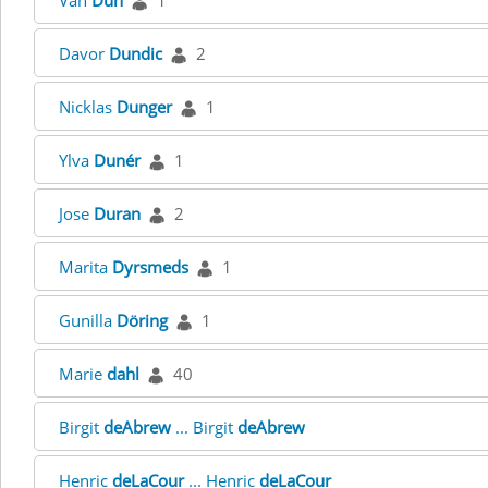
Van
Dun
1
Davor
Dundic
2
Nicklas
Dunger
1
Ylva
Dunér
1
Jose
Duran
2
Marita
Dyrsmeds
1
Gunilla
Döring
1
Marie
dahl
40
Birgit
deAbrew
... Birgit
deAbrew
Henric
deLaCour
... Henric
deLaCour