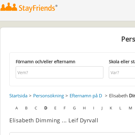
Per
Förnamn och/eller efternamn
Skola eller s
Startsida
Personsökning
Efternamn på D
Elisabeth
Di
A
B
C
D
E
F
G
H
I
J
K
L
M
Elisabeth Dimming ... Leif Dyrvall