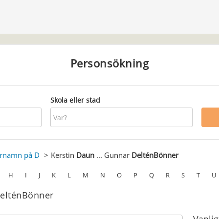
Personsökning
Skola eller stad
ernamn på D
Kerstin
Daun
... Gunnar
DelténBönner
H
I
J
K
L
M
N
O
P
Q
R
S
T
U
DelténBönner