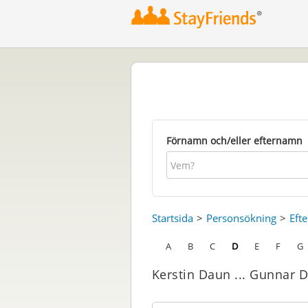
Förnamn och/eller efternamn
Startsida
Personsökning
Eft
A
B
C
D
E
F
G
Kerstin Daun ... Gunnar 