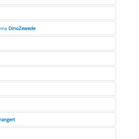
rema
DinoZewede
rangert