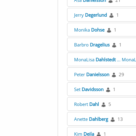
Åsa
Danielsson
21
Jerry
Degerlund
1
Monika
Dohse
1
Barbro
Dragelius
1
MonaLisa
Dahlstedt
... Mona
Peter
Danielsson
29
Set
Davidsson
1
Robert
Dahl
5
Anette
Dahlberg
13
Kim
Deila
1