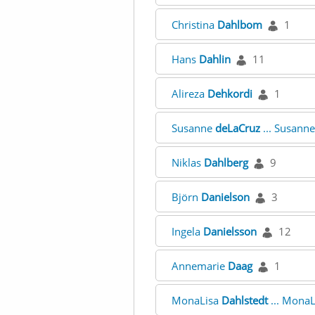
Christina
Dahlbom
1
Hans
Dahlin
11
Alireza
Dehkordi
1
Susanne
deLaCruz
... Susann
Niklas
Dahlberg
9
Björn
Danielson
3
Ingela
Danielsson
12
Annemarie
Daag
1
MonaLisa
Dahlstedt
... Mona