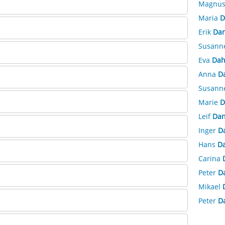
Magnu
Maria
D
Erik
Dan
Susann
Eva
Dah
Anna
D
Susann
Marie
D
Leif
Dan
Inger
D
Hans
Da
Carina
Peter
D
Mikael
Peter
D