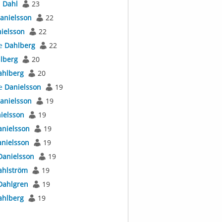
s
Dahl
23
anielsson
22
ielsson
22
e
Dahlberg
22
lberg
20
ahlberg
20
e
Danielsson
19
anielsson
19
ielsson
19
anielsson
19
nielsson
19
Danielsson
19
ahlström
19
Dahlgren
19
ahlberg
19