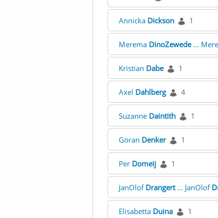
Annicka
Dickson
1
Merema
DinoZewede
... Me
Kristian
Dabe
1
Axel
Dahlberg
4
Suzanne
Daintith
1
Göran
Denker
1
Per
Domeij
1
JanOlof
Drangert
... JanOlof
D
Elisabetta
Duina
1