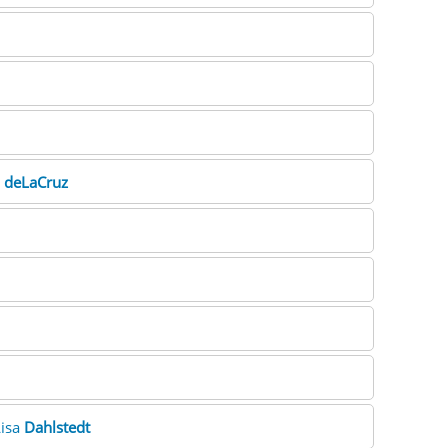
e
deLaCruz
Lisa
Dahlstedt