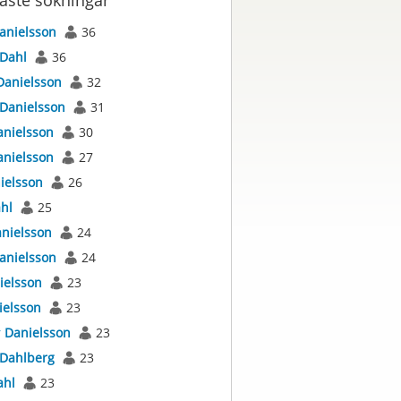
aste sökningar
anielsson
36
Dahl
36
Danielsson
32
Danielsson
31
anielsson
30
anielsson
27
ielsson
26
hl
25
nielsson
24
anielsson
24
ielsson
23
ielsson
23
r
Danielsson
23
Dahlberg
23
ahl
23