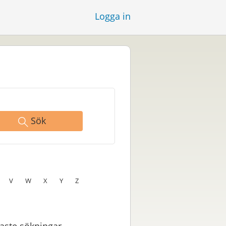
Logga in
Sök
V
W
X
Y
Z