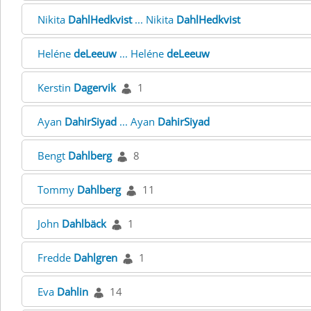
Nikita
DahlHedkvist
... Nikita
DahlHedkvist
Heléne
deLeeuw
... Heléne
deLeeuw
Kerstin
Dagervik
1
Ayan
DahirSiyad
... Ayan
DahirSiyad
Bengt
Dahlberg
8
Tommy
Dahlberg
11
John
Dahlbäck
1
Fredde
Dahlgren
1
Eva
Dahlin
14