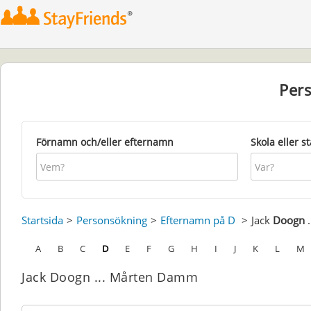
Per
Förnamn och/eller efternamn
Skola eller s
Startsida
Personsökning
Efternamn på D
Jack
Doogn
.
A
B
C
D
E
F
G
H
I
J
K
L
M
Jack Doogn ... Mårten Damm