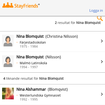
Logga in
2
resultat för
Nina Blomquist
×
Nina Blomquist
(Christina Nilsson)
Färjestadsskolan
1975 - 1984
Nina Blomquist
(Nilsson)
Sök
Malmö Latinskola
1994 - 1997
4
liknande resultat för
Nina Blomquist
Nina Alshammar
(Blomqvist)
Westerlundska Gymnasiet
1992 - 1995