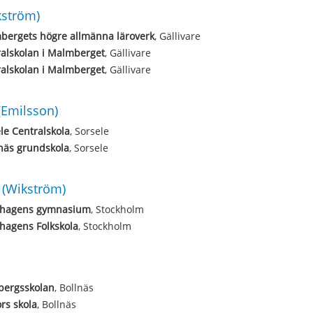
kström)
bergets högre allmänna läroverk
, Gällivare
alskolan i Malmberget
, Gällivare
alskolan i Malmberget
, Gällivare
(Emilsson)
le Centralskola
, Sorsele
näs grundskola
, Sorsele
(Wikström)
hagens gymnasium
, Stockholm
hagens Folkskola
, Stockholm
bergsskolan
, Bollnäs
ors skola
, Bollnäs