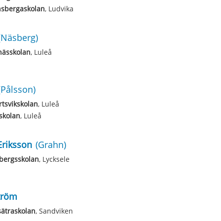
nsbergaskolan
, Ludvika
(Näsberg)
nässkolan
, Luleå
(Pålsson)
tsvikskolan
, Luleå
skolan
, Luleå
Eriksson
(Grahn)
bergsskolan
, Lycksele
tröm
ätraskolan
, Sandviken