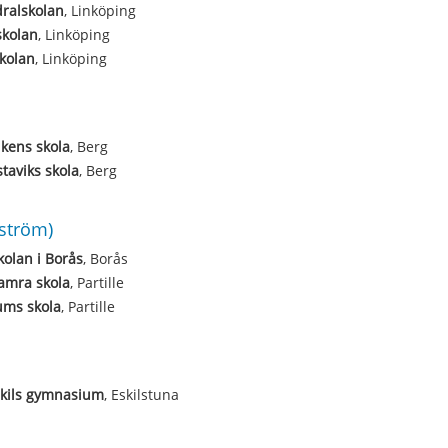
ralskolan
, Linköping
skolan
, Linköping
kolan
, Linköping
kens skola
, Berg
taviks skola
, Berg
ström)
olan i Borås
, Borås
amra skola
, Partille
ums skola
, Partille
skils gymnasium
, Eskilstuna