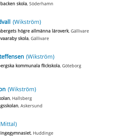
backen skola
, Söderhamn
vall
(Wikström)
bergets högre allmänna läroverk
, Gällivare
vaaraby skola
, Gällivare
Steffensen
(Wikström)
bergska kommunala flickskola
, Göteborg
son
(Wikström)
kolan
, Hallsberg
ngsskolan
, Askersund
(Mittal)
ingegymnasiet
, Huddinge