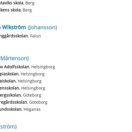
taviks skola
, Berg
kens skola
, Berg
n Wikström
(Johansson)
nggårdsskolan
, Falun
(Mårtenson)
v Adolfsskolan
, Helsingborg
piaskolan
, Helsingborg
aiskolan
, Helsingborg
ensskolan
, Helsingborg
ergsskolan
, Göteborg
regårdsskolan
, Göteborg
undsskolan
, Höganäs
kström)