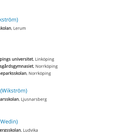
kström)
skolan
, Lerum
pings universitet
, Linköping
sgårdsgymnasiet
, Norrköping
neparksskolan
, Norrköping
(Wikström)
arsskolan
, Ljusnarsberg
(Wedin)
ergsskolan
, Ludvika