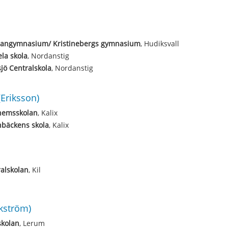
angymnasium/ Kristinebergs gymnasium
, Hudiksvall
la skola
, Nordanstig
jö Centralskola
, Nordanstig
(Eriksson)
emsskolan
, Kalix
nbäckens skola
, Kalix
alskolan
, Kil
kström)
skolan
, Lerum