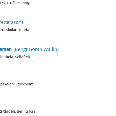
skolan
, Falköping
Pettersson)
årdsskolan
, Kinda
arsen
(Bengt Göran Wallin)
le skola
, Sollefteå
rpskolan
, Stockholm
tsgården
, Bengtsfors