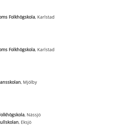
oms Folkhögskola
, Karlstad
oms Folkhögskola
, Karlstad
ansskolan
, Mjölby
Folkhögskola
, Nässjö
ullskolan
, Eksjö