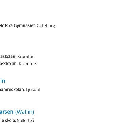
eldtska Gymnasiet
, Göteborg
taskolan
, Kramfors
ässkolan
, Kramfors
in
hamreskolan
, Ljusdal
arsen
(Wallin)
le skola
, Sollefteå