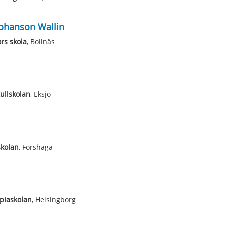
Johanson Wallin
ors skola
, Bollnäs
ullskolan
, Eksjö
kolan
, Forshaga
piaskolan
, Helsingborg