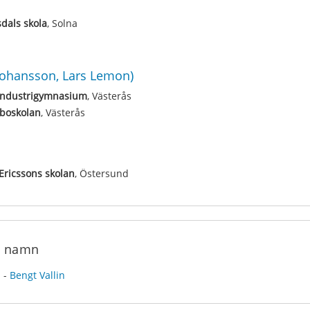
sdals skola
, Solna
Johansson, Lars Lemon)
Industrigymnasium
, Västerås
eboskolan
, Västerås
Ericssons skolan
, Östersund
e namn
n
-
Bengt Vallin