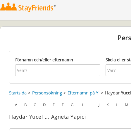
Per
Förnamn och/eller efternamn
Skola eller s
Startsida
Personsökning
Efternamn på Y
Haydar
Yuce
A
B
C
D
E
F
G
H
I
J
K
L
M
Haydar Yucel ... Agneta Yapici