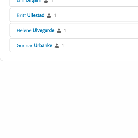
Elin
Ulltjärn
1
Britt
Ullestad
1
Helene
Ulvegärde
1
Gunnar
Urbanke
1