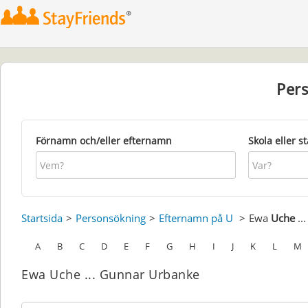
Per
Förnamn och/eller efternamn
Skola eller s
Startsida
Personsökning
Efternamn på U
Ewa
Uche
..
A
B
C
D
E
F
G
H
I
J
K
L
M
Ewa Uche ... Gunnar Urbanke