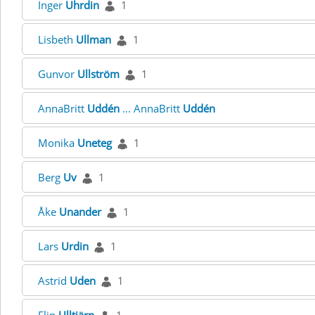
Inger
Uhrdin
1
Lisbeth
Ullman
1
Gunvor
Ullström
1
AnnaBritt
Uddén
... AnnaBritt
Uddén
Monika
Uneteg
1
Berg
Uv
1
Åke
Unander
1
Lars
Urdin
1
Astrid
Uden
1