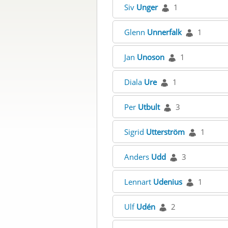
Siv
Unger
1
Glenn
Unnerfalk
1
Jan
Unoson
1
Diala
Ure
1
Per
Utbult
3
Sigrid
Utterström
1
Anders
Udd
3
Lennart
Udenius
1
Ulf
Udén
2