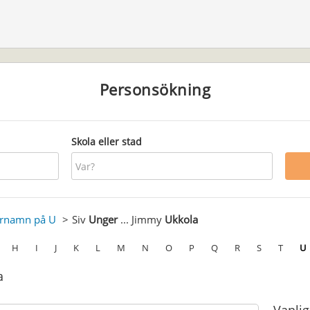
Personsökning
Skola eller stad
ernamn på U
Siv
Unger
... Jimmy
Ukkola
H
I
J
K
L
M
N
O
P
Q
R
S
T
U
a