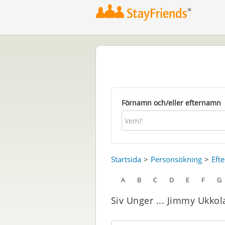
Förnamn och/eller efternamn
Startsida
Personsökning
Eft
A
B
C
D
E
F
G
Siv Unger ... Jimmy Ukkol