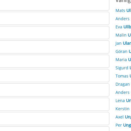
Vanlig
Mats
Ul
Anders
Eva
Ull
Malin
U
Jan
Ula
Göran
U
Maria
U
Sigurd
Tomas
Dragan
Anders
Lena
Un
Kerstin
Axel
Un
Per
Ung