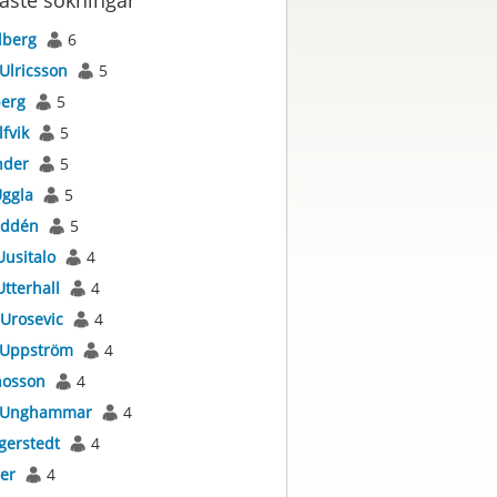
aste sökningar
lberg
6
Ulricsson
5
berg
5
lfvik
5
nder
5
ggla
5
ddén
5
Uusitalo
4
Utterhall
4
Urosevic
4
Uppström
4
osson
4
Unghammar
4
gerstedt
4
er
4