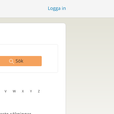
Logga in
Sök
V
W
X
Y
Z