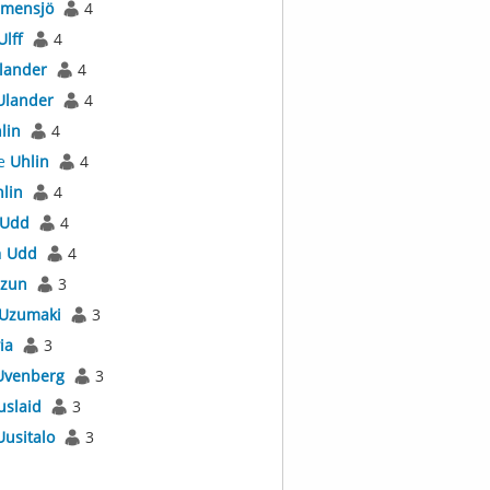
mensjö
4
Ulff
4
lander
4
Ulander
4
lin
4
e
Uhlin
4
lin
4
Udd
4
a
Udd
4
zun
3
Uzumaki
3
ia
3
Uvenberg
3
uslaid
3
Uusitalo
3