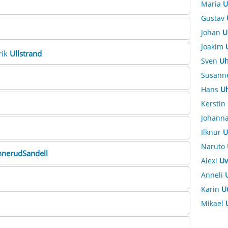
Maria
U
Gustav
Johan
U
Joakim
rik
Ullstrand
Sven
Uh
Susann
Hans
Uh
Kerstin
Johann
Ilknur
U
Naruto
nerudSandell
Alexi
Uv
Anneli
Karin
U
Mikael