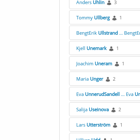
Anders
Uhlin
3
Tommy
Ullberg
1
BengtErik
Ullstrand
... BengtE
Kjell
Unemark
1
Joachim
Uneram
1
Maria
Unger
2
Eva
UnnerudSandell
... Eva
Un
Salija
Useinova
2
Lars
Utterström
1