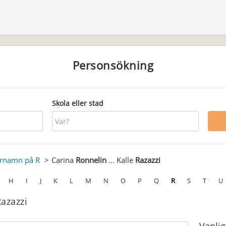
Personsökning
Skola eller stad
ernamn på R
Carina
Ronnelin
... Kalle
Razazzi
H
I
J
K
L
M
N
O
P
Q
R
S
T
U
Razazzi