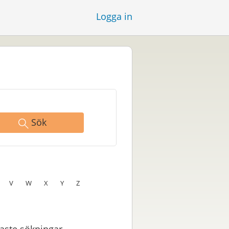
Logga in
Sök
V
W
X
Y
Z