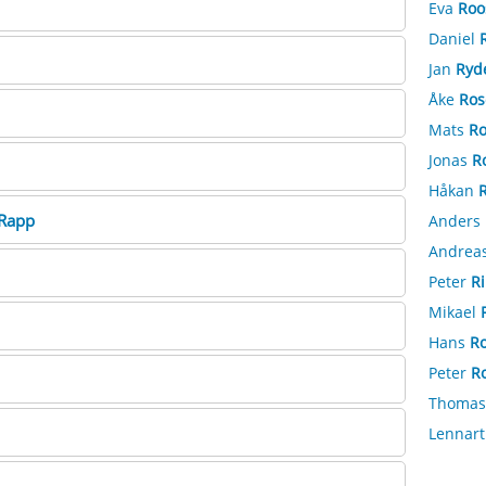
Eva
Roo
Daniel
Jan
Ryd
Åke
Ros
Mats
Ro
Jonas
R
Håkan
Rapp
Anders
Andrea
Peter
R
Mikael
Hans
R
Peter
R
Thoma
Lennar