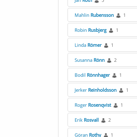
Jan
Roth
5
Mahlin
Rubensson
1
Robin
Rusbjerg
1
Linda
Römer
1
Susanna
Rönn
2
Bodil
Rönnhager
1
Jerker
Reinholdsson
1
Roger
Rosenqvist
1
Erik
Rosvall
2
Göran
Rothy
1