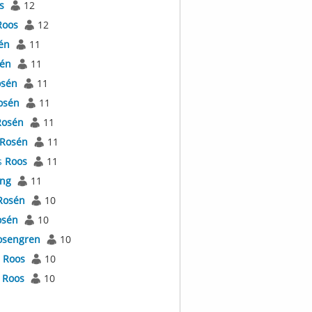
s
12
Roos
12
én
11
én
11
sén
11
osén
11
Rosén
11
Rosén
11
s
Roos
11
ing
11
Rosén
10
osén
10
osengren
10
s
Roos
10
t
Roos
10