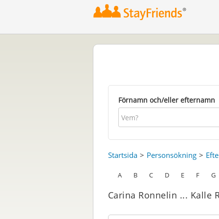
Förnamn och/eller efternamn
Startsida
Personsökning
Eft
A
B
C
D
E
F
G
Carina Ronnelin ... Kalle 