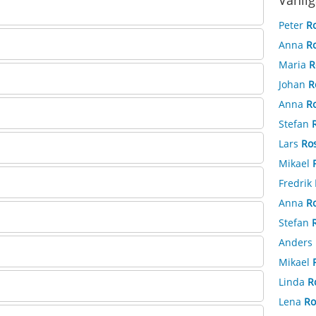
Vanlig
Peter
R
Anna
R
Maria
R
Johan
R
Anna
R
Stefan
Lars
Ro
Mikael
Fredrik
Anna
R
Stefan
Anders
Mikael
Linda
R
Lena
Ro