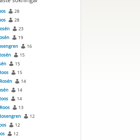
aste sökningar
oos
28
oos
28
osén
23
osén
19
osengren
16
Rosén
15
sén
15
Roos
15
Rosén
14
osén
14
Roos
14
Roos
13
Rosengren
12
oos
12
os
12