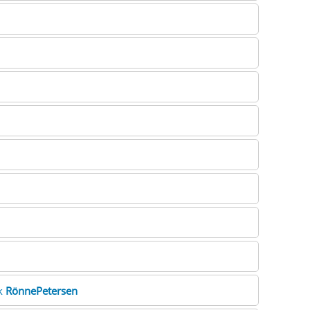
ik
RönnePetersen