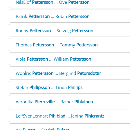
NilsElof
Pettersson
... Ove
Pettersson
Patrik
Pettersson
... Robin
Pettersson
Ronny
Pettersson
... Solveig
Pettersson
Thomas
Pettersson
... Tommy
Pettersson
Viola
Pettersson
... William
Pettersson
Wohlric
Pettersson
... Berglind
Petursdottir
Stefan
Philipsson
... Linda
Phillips
Veronika
Pierreville
... Rainer
Pihlainen
LeifSvenLennart
Pihlblad
... Janina
Pihlcrantz