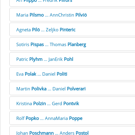
Ari
Piippo
... Fredrik
Pilfors
Maria
Pilsmo
... AnnChristin
Pilviö
Agneta
Pilö
... Zeljko
Pinteric
Sotiris
Pispas
... Thomas
Planberg
Patric
Plyhm
... JanErik
Pohl
Eva
Polak
... Daniel
Politi
Martin
Polivka
... Daniel
Polverari
Kristina
Polzin
... Gerd
Pontvik
Rolf
Popko
... AnnaMaria
Poppe
Johan
Poschmann
... Anders
Postol