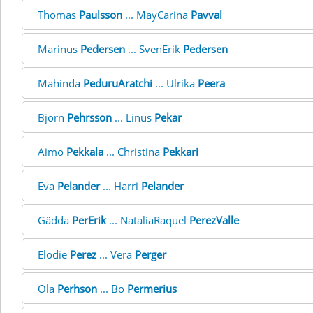
Thomas
Paulsson
... MayCarina
Pavval
Marinus
Pedersen
... SvenErik
Pedersen
Mahinda
PeduruAratchi
... Ulrika
Peera
Björn
Pehrsson
... Linus
Pekar
Aimo
Pekkala
... Christina
Pekkari
Eva
Pelander
... Harri
Pelander
Gädda
PerErik
... NataliaRaquel
PerezValle
Elodie
Perez
... Vera
Perger
Ola
Perhson
... Bo
Permerius