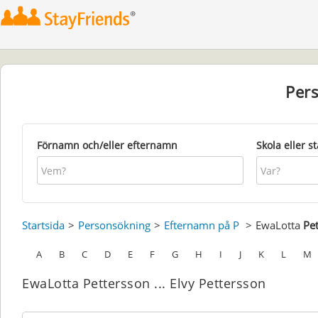
Per
Förnamn och/eller efternamn
Skola eller s
Startsida
Personsökning
Efternamn på P
EwaLotta
Pe
A
B
C
D
E
F
G
H
I
J
K
L
M
EwaLotta Pettersson ... Elvy Pettersson