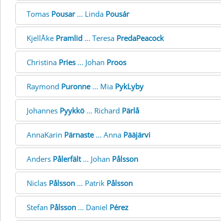
Tomas
Pousar
... Linda
Pousár
KjellÅke
Pramlid
... Teresa
PredaPeacock
Christina
Pries
... Johan
Proos
Raymond
Puronne
... Mia
PykLyby
Johannes
Pyykkö
... Richard
Pärlå
AnnaKarin
Pärnaste
... Anna
Pääjärvi
Anders
Pålerfält
... Johan
Pålsson
Niclas
Pålsson
... Patrik
Pålsson
Stefan
Pålsson
... Daniel
Pérez