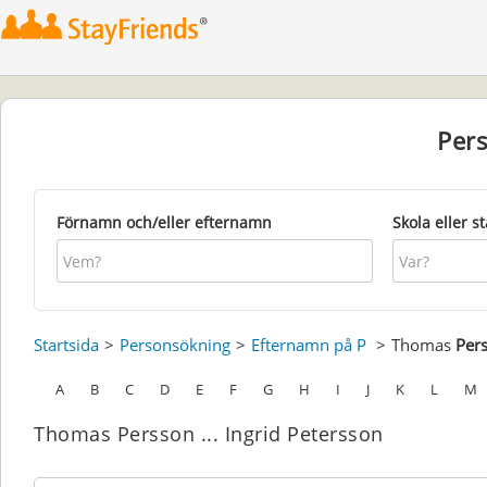
Per
Förnamn och/eller efternamn
Skola eller s
Startsida
Personsökning
Efternamn på P
Thomas
Per
A
B
C
D
E
F
G
H
I
J
K
L
M
Thomas Persson ... Ingrid Petersson