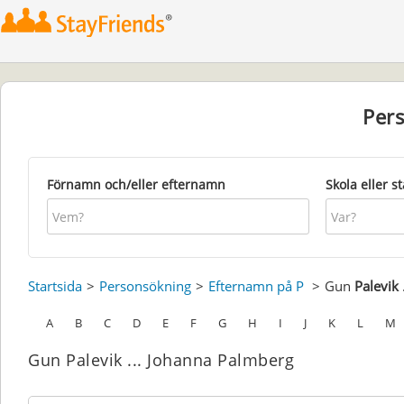
Per
Förnamn och/eller efternamn
Skola eller s
Startsida
Personsökning
Efternamn på P
Gun
Palevik
A
B
C
D
E
F
G
H
I
J
K
L
M
Gun Palevik ... Johanna Palmberg