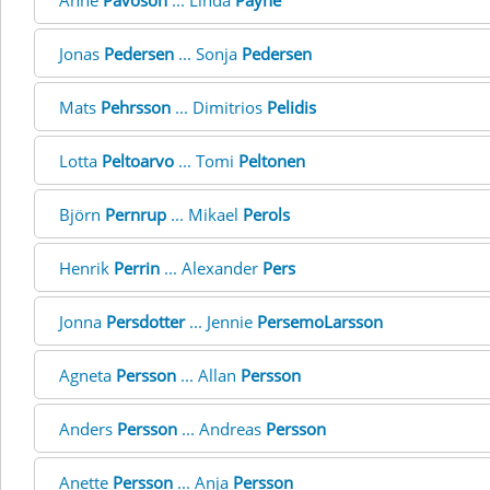
Anne
Pavoson
... Linda
Payne
Jonas
Pedersen
... Sonja
Pedersen
Mats
Pehrsson
... Dimitrios
Pelidis
Lotta
Peltoarvo
... Tomi
Peltonen
Björn
Pernrup
... Mikael
Perols
Henrik
Perrin
... Alexander
Pers
Jonna
Persdotter
... Jennie
PersemoLarsson
Agneta
Persson
... Allan
Persson
Anders
Persson
... Andreas
Persson
Anette
Persson
... Anja
Persson