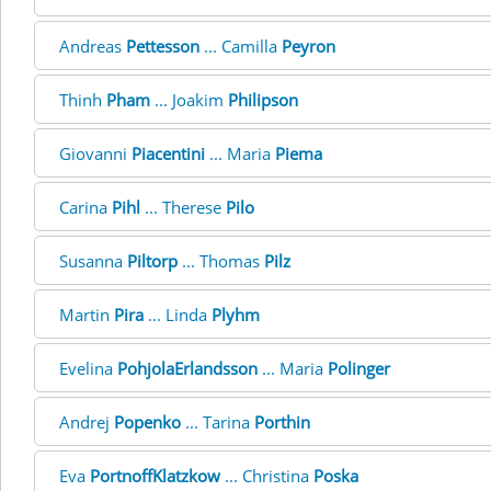
Andreas
Pettesson
... Camilla
Peyron
Thinh
Pham
... Joakim
Philipson
Giovanni
Piacentini
... Maria
Piema
Carina
Pihl
... Therese
Pilo
Susanna
Piltorp
... Thomas
Pilz
Martin
Pira
... Linda
Plyhm
Evelina
PohjolaErlandsson
... Maria
Polinger
Andrej
Popenko
... Tarina
Porthin
Eva
PortnoffKlatzkow
... Christina
Poska