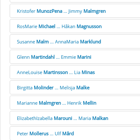
Kristofer
MunozPena
... Jimmy
Malmgren
RosMarie
Michael
... Håkan
Magnusson
Susanne
Malm
... AnnaMaria
Marklund
Glenn
Martindahl
... Emmie
Marini
AnneLouise
Martinsson
... Lia
Minas
Birgitta
Molinder
... Melisja
Malke
Marianne
Malmgren
... Henrik
Mellin
ElizabethIzabella
Marouni
... Maria
Malkan
Peter
Mollerus
... Ulf
Mård