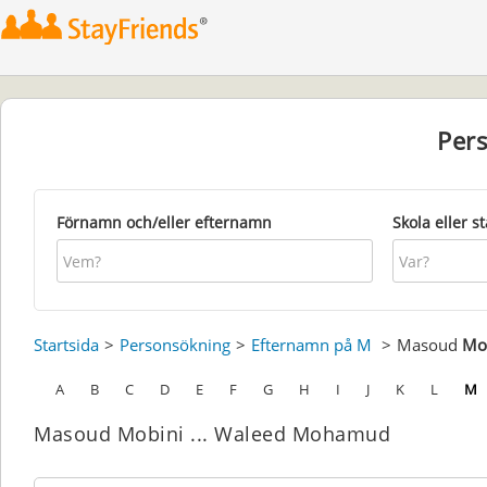
Per
Förnamn och/eller efternamn
Skola eller s
Startsida
Personsökning
Efternamn på M
Masoud
Mo
A
B
C
D
E
F
G
H
I
J
K
L
M
Masoud Mobini ... Waleed Mohamud