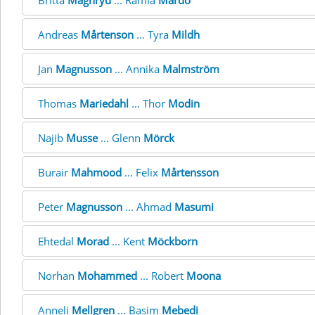
Britta
Magnryd
... Ramia
Mardo
Andreas
Mårtenson
... Tyra
Mildh
Jan
Magnusson
... Annika
Malmström
Thomas
Mariedahl
... Thor
Modin
Najib
Musse
... Glenn
Mörck
Burair
Mahmood
... Felix
Mårtensson
Peter
Magnusson
... Ahmad
Masumi
Ehtedal
Morad
... Kent
Möckborn
Norhan
Mohammed
... Robert
Moona
Anneli
Mellgren
... Basim
Mebedi