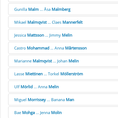
Gunilla
Malm
... Åsa
Malmberg
Mikael
Malmqvist
... Claes
Mannerfelt
Jessica
Mattsson
... Jimmy
Melin
Castro
Mohammad
... Anna
Mårtensson
Marianne
Malmqvist
... Johan
Melin
Lasse
Miettinen
... Torkel
Möllerström
Ulf
Mörlid
... Anna
Melin
Miguel
Morrissey
... Banana
Man
Bae
Mohga
... Jenna
Molin