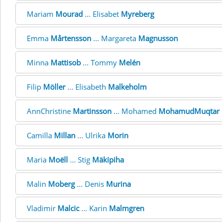
Mariam
Mourad
... Elisabet
Myreberg
Emma
Mårtensson
... Margareta
Magnusson
Minna
Mattisob
... Tommy
Melén
Filip
Möller
... Elisabeth
Malkeholm
AnnChristine
Martinsson
... Mohamed
MohamudMuqtar
Camilla
Millan
... Ulrika
Morin
Maria
Moëll
... Stig
Mäkipiha
Malin
Moberg
... Denis
Murina
Vladimir
Malcic
... Karin
Malmgren