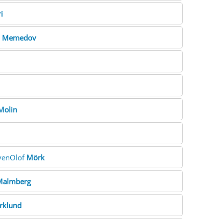
i
a
Memedov
Molin
SvenOlof
Mörk
Malmberg
rklund