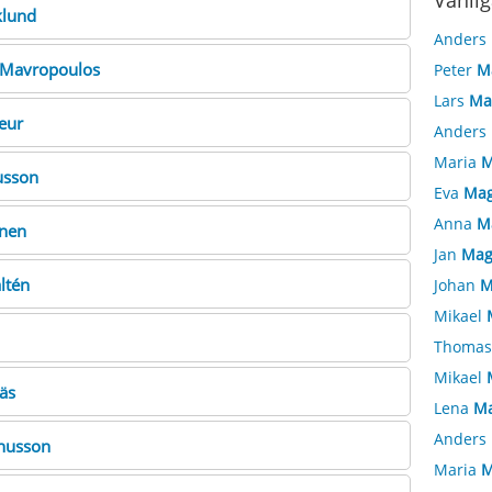
Vanlig
lund
Anders
Mavropoulos
Peter
M
Lars
Ma
eur
Anders
Maria
M
sson
Eva
Mag
Anna
M
nen
Jan
Mag
ltén
Johan
M
Mikael
Thoma
Mikael
äs
Lena
Ma
Anders
nusson
Maria
M