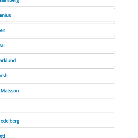
almberg
enius
en
ai
arklund
rsh
d
Matsson
edelberg
ti