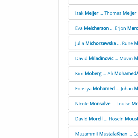
Isak
Meijer
... Thomas
Meijer
Eva
Melcherson
... Erjon
Mero
Julia
Michorzewska
... Rune
M
David
Miladinovic
... Mavin
M
Kim
Moberg
... Ali
MohamedA
Foosiya
Mohamed
... Johan
M
Nicole
Monsalve
... Louise
Mo
David
Morell
... Hosein
Moust
Muzammil
MustafaKhan
... C