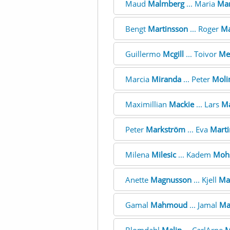
Maud
Malmberg
... Maria
Mar
Bengt
Martinsson
... Roger
Ma
Guillermo
Mcgill
... Toivor
Me
Marcia
Miranda
... Peter
Moli
Maximillian
Mackie
... Lars
M
Peter
Markström
... Eva
Marti
Milena
Milesic
... Kadem
Moh
Anette
Magnusson
... Kjell
Ma
Gamal
Mahmoud
... Jamal
Ma