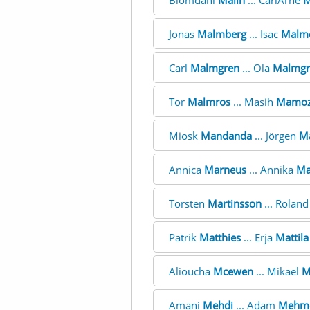
Blomdahl
Malin
... CarlArne
M
Jonas
Malmberg
... Isac
Malm
Carl
Malmgren
... Ola
Malmgr
Tor
Malmros
... Masih
Mamoz
Miosk
Mandanda
... Jörgen
M
Annica
Marneus
... Annika
Ma
Torsten
Martinsson
... Rolan
Patrik
Matthies
... Erja
Mattila
Alioucha
Mcewen
... Mikael
M
Amani
Mehdi
... Adam
Mehme