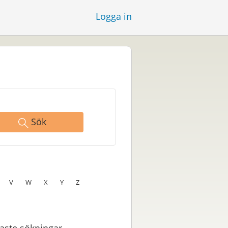
Logga in
Sök
V
W
X
Y
Z