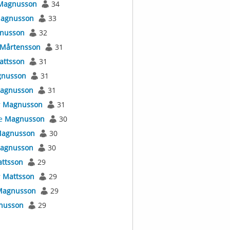
Magnusson
34
agnusson
33
nusson
32
Mårtensson
31
attsson
31
nusson
31
agnusson
31
r
Magnusson
31
e
Magnusson
30
agnusson
30
agnusson
30
ttsson
29
r
Mattsson
29
Magnusson
29
nusson
29