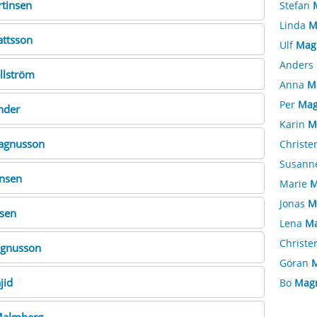
tinsen
Stefan
Linda
M
ttsson
Ulf
Mag
Anders
llström
Anna
M
Per
Mag
nder
Karin
M
agnusson
Christe
Susann
nsen
Marie
M
Jonas
M
sen
Lena
Ma
Christe
gnusson
Göran
jid
Bo
Mag