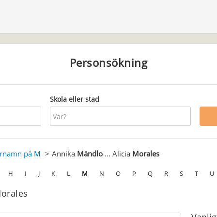
Personsökning
Skola eller stad
ernamn på M
Annika
Mändlo
... Alicia
Morales
H
I
J
K
L
M
N
O
P
Q
R
S
T
U
Morales