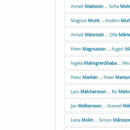
Anneli
Mattsson
... Sofia
Moli
Magnus
Munk
... Anders
Mur
Anneli
Männistö
... Olle
Mårt
Peter
Magnusson
... Ásgeir
M
Ingela
MalmgrenShaba
... Pe
Peter
Markén
... Peter
Marton
Lars
Melchersson
... Bo
Melin
Jan
Melkersson
... Gunnel
Mel
Lena
Molin
... Simon
Månsso