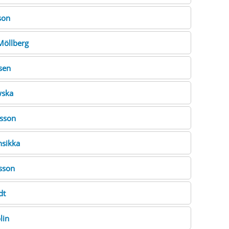
son
Möllberg
sen
wska
sson
sikka
sson
dt
lin