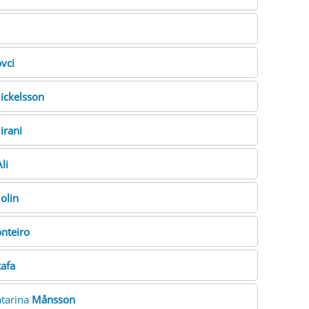
vci
ickelsson
irani
li
olin
nteiro
afa
atarina
Månsson