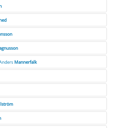
n
hed
ensson
agnusson
rAnders
Mannerfalk
lström
n