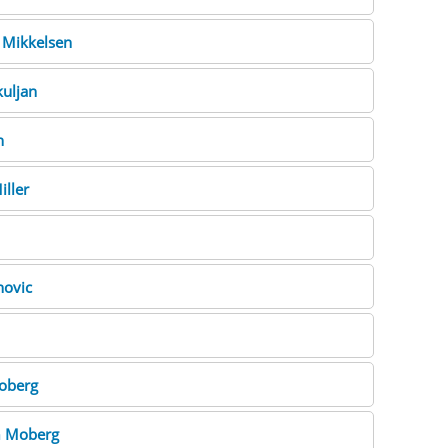
e
Mikkelsen
uljan
h
iller
novic
oberg
a
Moberg