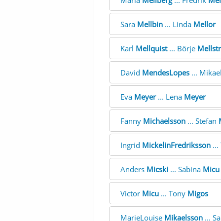
Maria
Mellberg
... Fredrik
Mel
Sara
Mellbin
... Linda
Mellor
Karl
Mellquist
... Börje
Mellst
David
MendesLopes
... Mikae
Eva
Meyer
... Lena
Meyer
Fanny
Michaelsson
... Stefan
Ingrid
MickelinFredriksson
..
Anders
Micski
... Sabina
Micu
Victor
Micu
... Tony
Migos
MarieLouise
Mikaelsson
... S