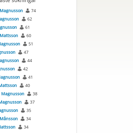
aste sökningar
Magnusson
74
agnusson
62
gnusson
61
Mattsson
60
agnusson
51
nusson
47
agnusson
44
nusson
42
agnusson
41
Mattsson
40
s
Magnusson
38
Magnusson
37
gnusson
35
Månsson
34
attsson
34