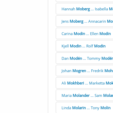
Hannah
Moberg
... Isabella
M
Jens
Moberg
... Annacarin
Mo
Carina
Modin
... Ellen
Modin
Kjell
Modin
... Rolf
Modin
Dan
Modén
... Tommy
Modé
Johan
Mogren
... Fredrik
Moh
Ali
Mokhberi
... Marketta
Mok
Maria
Molander
... Sam
Mola
Linda
Molarin
... Tony
Molin