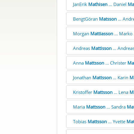
JanErik
Mathisen
... Daniel
Ma
BengtGöran
Matsson
... And
Morgan
Mattiasson
... Marko
Andreas
Mattisson
... Andrea
Anna
Mattsson
... Christer
Ma
Jonathan
Mattsson
... Karin
M
Kristoffer
Mattsson
... Lena
M
Maria
Mattsson
... Sandra
Mat
Tobias
Mattsson
... Yvette
Mat