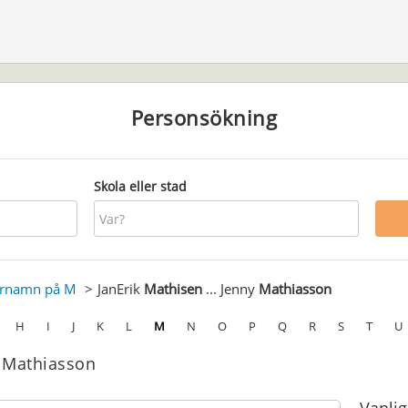
Personsökning
Skola eller stad
ernamn på M
JanErik
Mathisen
... Jenny
Mathiasson
H
I
J
K
L
M
N
O
P
Q
R
S
T
U
y Mathiasson