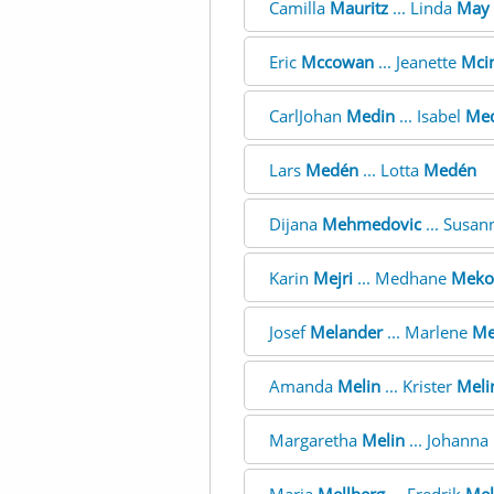
Camilla
Mauritz
... Linda
May
Eric
Mccowan
... Jeanette
Mcin
CarlJohan
Medin
... Isabel
Med
Lars
Medén
... Lotta
Medén
Dijana
Mehmedovic
... Susan
Karin
Mejri
... Medhane
Meko
Josef
Melander
... Marlene
Me
Amanda
Melin
... Krister
Meli
Margaretha
Melin
... Johanna