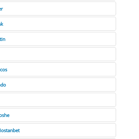
er
k
in
cos
ado
oshe
ostanbet