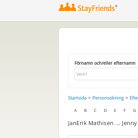
Förnamn och/eller efternamn
Startsida
Personsökning
Eft
A
B
C
D
E
F
G
JanErik Mathisen ... Jenn