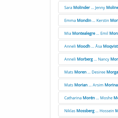
Sara
Molinder
... Jenny
Molin
Emma
Mondin
... Kerstin
Mon
Mia
Montealegre
... Emil
Mont
Anneli
Moodh
... Åsa
Moqvist
Anneli
Morberg
... Nancy
Mor
Mats
Moren
... Desiree
Morg
Mats
Morian
... Arsim
Morina
Catharina
Morén
... Moshe
M
Niklas
Mossberg
... Hossein
M