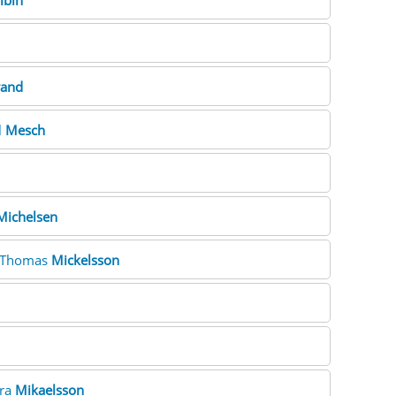
lbin
rand
l
Mesch
Michelsen
. Thomas
Mickelsson
ara
Mikaelsson