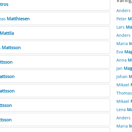
Vanlig
tros
Anders
reas
Matthiesen
Peter
M
Lars
Ma
Mattila
Anders
Maria
M
s
Mattsson
Eva
Mag
Anna
M
ttsson
Jan
Mag
attsson
Johan
M
Mikael
attsson
Thoma
Mikael
tsson
Lena
Ma
Anders
tsson
Maria
M