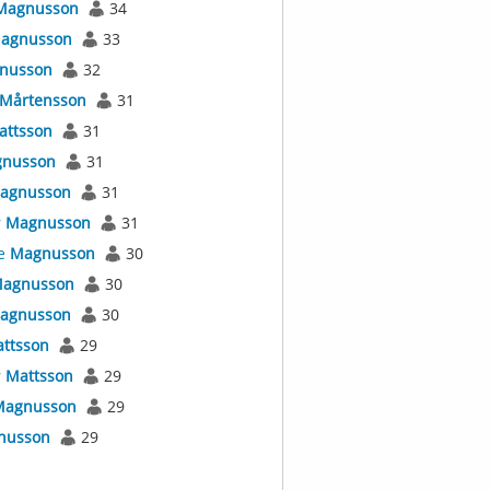
Magnusson
34
agnusson
33
nusson
32
Mårtensson
31
attsson
31
nusson
31
agnusson
31
r
Magnusson
31
e
Magnusson
30
agnusson
30
agnusson
30
ttsson
29
r
Mattsson
29
Magnusson
29
nusson
29