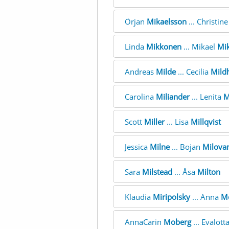
Örjan
Mikaelsson
... Christin
Linda
Mikkonen
... Mikael
Mik
Andreas
Milde
... Cecilia
Mild
Carolina
Miliander
... Lenita
M
Scott
Miller
... Lisa
Millqvist
Jessica
Milne
... Bojan
Milova
Sara
Milstead
... Åsa
Milton
Klaudia
Miripolsky
... Anna
M
AnnaCarin
Moberg
... Evalott