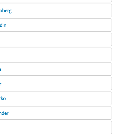
oberg
din
n
r
ko
nder