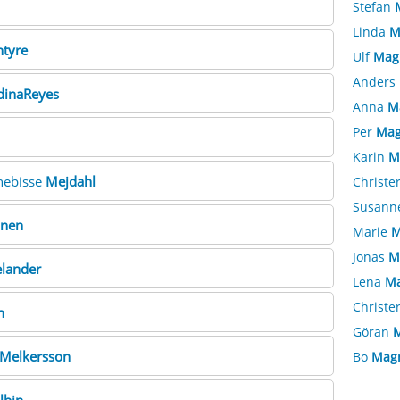
Stefan
Linda
M
tyre
Ulf
Mag
Anders
inaReyes
Anna
M
Per
Mag
Karin
M
nebisse
Mejdahl
Christe
Susann
nen
Marie
M
Jonas
M
lander
Lena
Ma
Christe
n
Göran
Melkersson
Bo
Mag