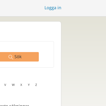
Logga in
Sök
V
W
X
Y
Z