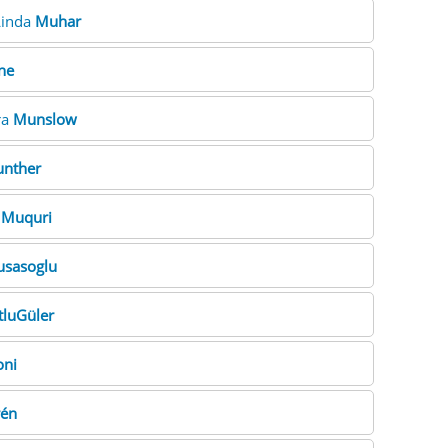
Linda
Muhar
ne
ra
Munslow
nther
a
Muquri
sasoglu
luGüler
oni
én