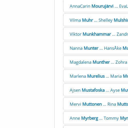
AnnaCarin
Mourujärvi
... Eva
Vilma
Muhr
... Shelley
Mulshi
Viktor
Munkhammar
... Zand
Nanna
Munter
... HansÅke
Mu
Magdalena
Munther
... Zohr
Marlena
Murelius
... Maria
Mu
Ajsen
Mustafoska
... Ayse
Mut
Mervi
Muttonen
... Rina
Mutt
Anne
Myrberg
... Tommy
Myr