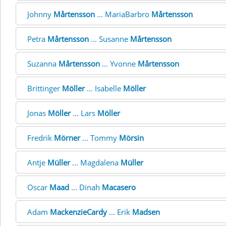
Johnny
Mårtensson
... MariaBarbro
Mårtensson
Petra
Mårtensson
... Susanne
Mårtensson
Suzanna
Mårtensson
... Yvonne
Mårtensson
Brittinger
Möller
... Isabelle
Möller
Jonas
Möller
... Lars
Möller
Fredrik
Mörner
... Tommy
Mörsin
Antje
Müller
... Magdalena
Müller
Oscar
Maad
... Dinah
Macasero
Adam
MackenzieCardy
... Erik
Madsen