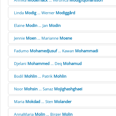
Annika
Moderhack
... Veronica
ModigfdJohansson
Linda
Modig
... Werner
Modiggård
Elaine
Modin
... Jan
Modin
Jennie
Moen
... Marianne
Moene
Fadumo
MohamedJusuf
... Kawan
Mohammadi
Djelani
Mohammed
... Deq
Mohamud
Bodil
Mohlin
... Patrik
Mohlin
Noor
Mohsin
... Sanaz
Mojighashghaei
Maria
Mokdad
... Sten
Molander
AnnaMaria
Molin
... Birger
Molin