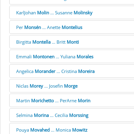
KarlJohan
Molin
... Susanne
Molinsky
Per
Monsén
... Anette
Montelius
Birgitta
Montella
... Britt
Monti
Emmali
Montonen
... Yuliana
Morales
Angelica
Morander
... Cristina
Moreira
Niclas
Morey
... Josefin
Morge
Martin
Morichetto
... PerArne
Morin
Selmina
Morina
... Cecilia
Morssing
Pouya
Movahed
... Monica
Mowitz