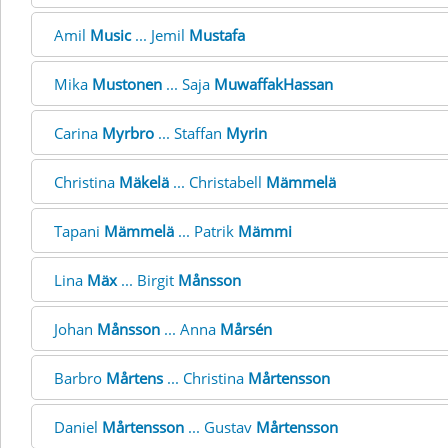
Amil
Music
... Jemil
Mustafa
Mika
Mustonen
... Saja
MuwaffakHassan
Carina
Myrbro
... Staffan
Myrin
Christina
Mäkelä
... Christabell
Mämmelä
Tapani
Mämmelä
... Patrik
Mämmi
Lina
Mäx
... Birgit
Månsson
Johan
Månsson
... Anna
Mårsén
Barbro
Mårtens
... Christina
Mårtensson
Daniel
Mårtensson
... Gustav
Mårtensson