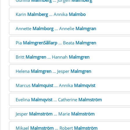
Gunilla
Malmberg
... Jörgen
Malmberg
Karin
Malmberg
... Annika
Malmbo
Annette
Malmborg
... Annelie
Malmgran
Pia
MalmgrenSållarp
... Beata
Malmgren
Britt
Malmgren
... Hannah
Malmgren
Helena
Malmgren
... Jesper
Malmgren
Marcus
Malmquist
... Annika
Malmqvist
Evelina
Malmqvist
... Catherine
Malmström
Jesper
Malmström
... Marie
Malmström
Mikael
Malmström
... Robert
Malmström