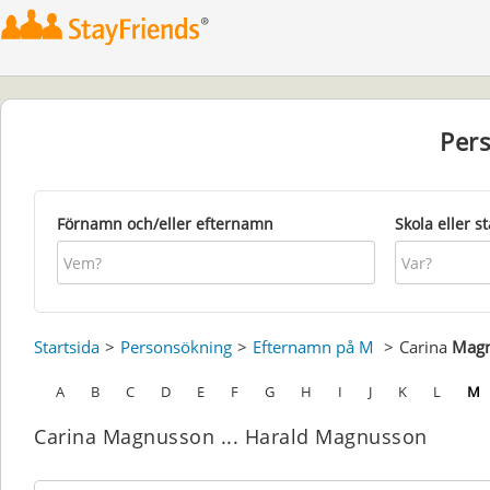
Per
Förnamn och/eller efternamn
Skola eller s
Startsida
Personsökning
Efternamn på M
Carina
Mag
A
B
C
D
E
F
G
H
I
J
K
L
M
Carina Magnusson ... Harald Magnusson