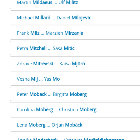
Martin
Mildaeus
... Ulf
Militz
Michael
Millard
... Daniel
Milojevic
Frank
Milz
... Marzieh
Mirzania
Petra
Mitchell
... Sasa
Mitic
Zdrave
Mitrevski
... Kaisa
Mjörn
Vesna
Mlj
... Yas
Mo
Peter
Moback
... Birgitta
Moberg
Carolina
Moberg
... Christina
Moberg
Lena
Moberg
... Örjan
Mobäck