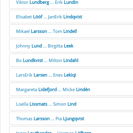
Viktor
Lundberg
... Erik
Lundin
Elisabet
Lööf
... JanErik
Lindqvist
Mikael
Larsson
... Tom
Lindell
Johnny
Lund
... Birgitta
Leek
Bo
Lundkvist
... Milton
Lindahl
LarsErik
Larsen
... Enes
Lekiqi
Margareta
Lidefjord
... Micke
Lindén
Loella
Lissmats
... Simon
Lind
Thomas
Larsson
... Pia
Ljungqvist