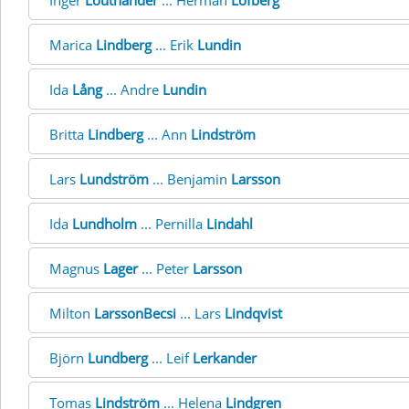
Inger
Louthander
... Herman
Löfberg
Marica
Lindberg
... Erik
Lundin
Ida
Lång
... Andre
Lundin
Britta
Lindberg
... Ann
Lindström
Lars
Lundström
... Benjamin
Larsson
Ida
Lundholm
... Pernilla
Lindahl
Magnus
Lager
... Peter
Larsson
Milton
LarssonBecsi
... Lars
Lindqvist
Björn
Lundberg
... Leif
Lerkander
Tomas
Lindström
... Helena
Lindgren