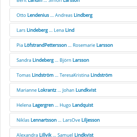
Berit
Landin
... Simon
Larsson
Otto
Lendenius
... Andreas
Lindberg
Lars
Lindeberg
... Lena
Lind
Pia
LöfstrandPettersson
... Rosemarie
Larsson
Sandra
Lindeberg
... Björn
Larsson
Tomas
Lindström
... TeresaKristina
Lindström
Marianne
Lokrantz
... Johan
Lundkvist
Helena
Lagergren
... Hugo
Landquist
Niklas
Lennartsson
... LarsOve
Liljesson
Alexandra
Lillvik
... Samuel
Lindkvist