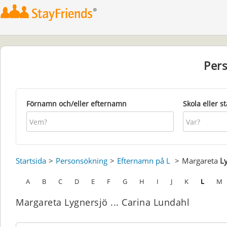
Per
Förnamn och/eller efternamn
Skola eller s
Startsida
Personsökning
Efternamn på L
Margareta
L
A
B
C
D
E
F
G
H
I
J
K
L
M
Margareta Lygnersjö ... Carina Lundahl