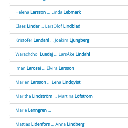
Helena
Larsson
... Linda
Lebmark
Claes
Linder
... LarsOlof
Lindblad
Kristofer
Landahl
... Joakim
Ljungberg
Warachchol
Luedej
... LarsÅke
Lindahl
Iman
Larosei
... Elvira
Larsson
Marlen
Larsson
... Lena
Lindqvist
Maritha
Lindström
... Martina
Löfström
Marie
Lenngren
...
Mattias
Lidenfors
... Anna
Lindberg