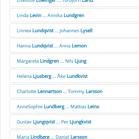
Liselotte
Löwinger
... Torbjörn
Lantz
Linda
Levin
... Annika
Lundgren
Linnea
Lundqvist
... Johannes
Lysell
Hanna
Lundqvist
... Anna
Lemon
Margareta
Lindgren
... Nils
Ljung
Helena
Ljusberg
... Åke
Lundkvist
Charlotte
Lennartson
... Tommy
Larsson
AnneSophie
Lundberg
... Mattias
Leino
Gustav
Ljungqvist
... Per
Ljungkvist
Maria
Lindberg
... Daniel
Larsson