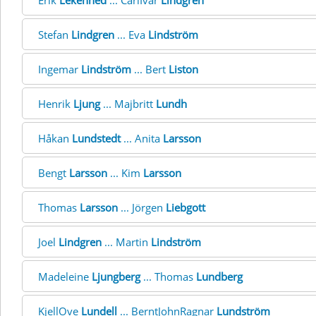
Erik
Lekenhed
... CarlIvar
Lindgren
Stefan
Lindgren
... Eva
Lindström
Ingemar
Lindström
... Bert
Liston
Henrik
Ljung
... Majbritt
Lundh
Håkan
Lundstedt
... Anita
Larsson
Bengt
Larsson
... Kim
Larsson
Thomas
Larsson
... Jörgen
Liebgott
Joel
Lindgren
... Martin
Lindström
Madeleine
Ljungberg
... Thomas
Lundberg
KjellOve
Lundell
... BerntJohnRagnar
Lundström