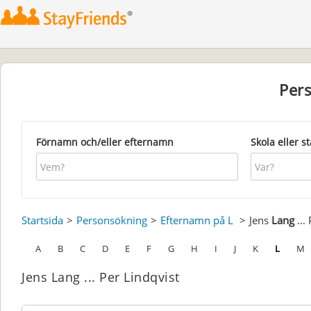
Per
Förnamn och/eller efternamn
Skola eller s
Startsida
Personsökning
Efternamn på L
Jens
Lang
...
A
B
C
D
E
F
G
H
I
J
K
L
M
Jens Lang ... Per Lindqvist