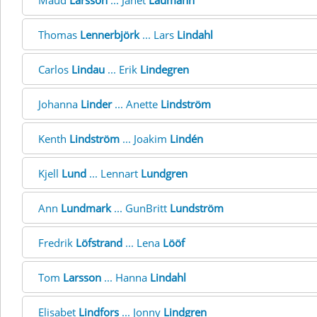
Maud
Larsson
... Janet
Laumann
Thomas
Lennerbjörk
... Lars
Lindahl
Carlos
Lindau
... Erik
Lindegren
Johanna
Linder
... Anette
Lindström
Kenth
Lindström
... Joakim
Lindén
Kjell
Lund
... Lennart
Lundgren
Ann
Lundmark
... GunBritt
Lundström
Fredrik
Löfstrand
... Lena
Lööf
Tom
Larsson
... Hanna
Lindahl
Elisabet
Lindfors
... Jonny
Lindgren