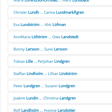
Maria
LorentzsonOmstad
... Hans
Lundbäck
Christer
Lundh
... Carina
LundmarkÅgren
Eva
Lundström
... Ahti
Löfman
AnnMarie
Löfström
... Owe
Landstedt
Bonny
Larsson
... Sune
Larsson
Tobias
Lille
... PerJohan
Lindgren
Staffan
Lindholm
... Lillian
Lindström
Peter
Lundgren
... Susann
Lundgren
Joakim
Lundin
... Christina
Landgren
Rolf
Landholm
... Yvonne
Larsdotter