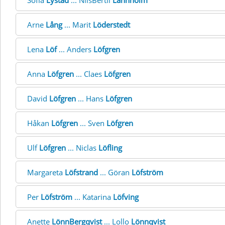
Sofia
Lystad
... NilsBertil
Lännholm
Arne
Lång
... Marit
Löderstedt
Lena
Löf
... Anders
Löfgren
Anna
Löfgren
... Claes
Löfgren
David
Löfgren
... Hans
Löfgren
Håkan
Löfgren
... Sven
Löfgren
Ulf
Löfgren
... Niclas
Löfling
Margareta
Löfstrand
... Göran
Löfström
Per
Löfström
... Katarina
Löfving
Anette
LönnBergqvist
... Lollo
Lönnqvist