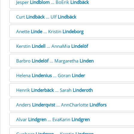
Jesper
Lindblom
... BoErik
Lindbäck
Curt
Lindbäck
... Ulf
Lindbäck
Anette
Linde
... Kristin
Lindeborg
Kerstin
Lindell
... AnnaMia
Lindelöf
Barbro
Lindelöf
... Margaretha
Linden
Helena
Lindenius
... Göran
Linder
Henrik
Linderbäck
... Sarah
Linderoth
Anders
Linderqvist
... AnnCharlotte
Lindfors
Alvar
Lindgren
... EvaKarin
Lindgren