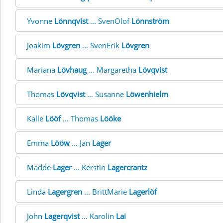
Yvonne
Lönnqvist
... SvenOlof
Lönnström
Joakim
Lövgren
... SvenErik
Lövgren
Mariana
Lövhaug
... Margaretha
Lövqvist
Thomas
Lövqvist
... Susanne
Löwenhielm
Kalle
Lööf
... Thomas
Lööke
Emma
Lööw
... Jan
Lager
Madde
Lager
... Kerstin
Lagercrantz
Linda
Lagergren
... BrittMarie
Lagerlöf
John
Lagerqvist
... Karolin
Lai