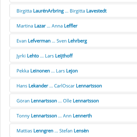
Birgitta
LaurénArbring
... Birgitta
Lavestedt
Martina
Lazar
... Anna
Leffler
Evan
Lefverman
... Sven
Lehrberg
Jyrki
Lehto
... Lars
Leijthoff
Pekka
Leinonen
... Lars
Lejon
Hans
Lekander
... CarlOscar
Lennartsson
Göran
Lennartsson
... Olle
Lennartsson
Tonny
Lennartsson
... Ann
Lennerth
Mattias
Lenngren
... Stefan
Lensèn