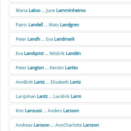
Maria
Lakso
... June
Lamminheimo
Patric
Landell
... Mats
Landgren
Peter
Landh
... Eva
Landmark
Eva
Landqvist
... NilsErik
Landén
Peter
Langton
... Kerstin
Lantto
AnnBritt
Lantz
... Elisabeth
Lantz
LarsJohan
Lantz
... LarsErik
Larm
Kim
Laroussi
... Anders
Larsson
Andreas
Larsson
... AnnCharlotte
Larsson