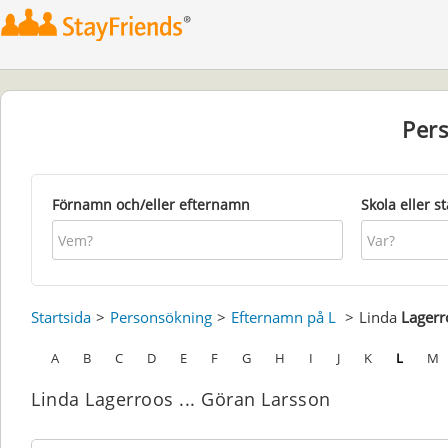
Per
Förnamn och/eller efternamn
Skola eller s
Startsida
Personsökning
Efternamn på L
Linda
Lagerr
A
B
C
D
E
F
G
H
I
J
K
L
M
Linda Lagerroos ... Göran Larsson