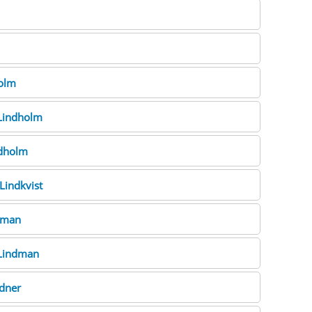
olm
Lindholm
dholm
Lindkvist
dman
Lindman
dner