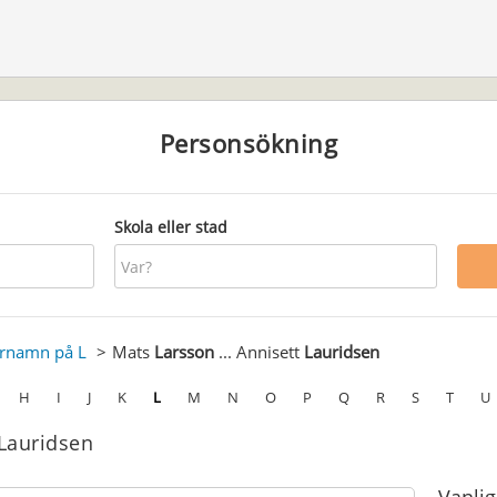
Personsökning
Skola eller stad
ernamn på L
Mats
Larsson
... Annisett
Lauridsen
H
I
J
K
L
M
N
O
P
Q
R
S
T
U
 Lauridsen