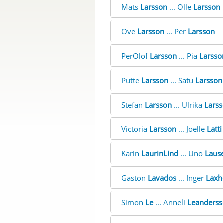
Mats
Larsson
... Olle
Larsson
Ove
Larsson
... Per
Larsson
PerOlof
Larsson
... Pia
Larsso
Putte
Larsson
... Satu
Larsson
Stefan
Larsson
... Ulrika
Lars
Victoria
Larsson
... Joelle
Latti
Karin
LaurinLind
... Uno
Laus
Gaston
Lavados
... Inger
Laxh
Simon
Le
... Anneli
Leanderss