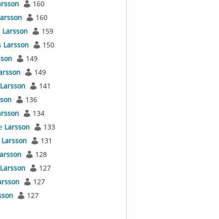
arsson
160
arsson
160
s
Larsson
159
s
Larsson
150
sson
149
arsson
149
Larsson
141
sson
136
arsson
134
e
Larsson
133
t
Larsson
131
arsson
128
Larsson
127
arsson
127
sson
127