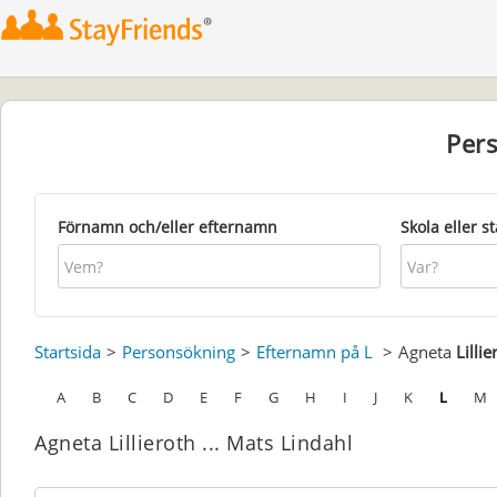
Per
Förnamn och/eller efternamn
Skola eller s
Startsida
Personsökning
Efternamn på L
Agneta
Lillie
A
B
C
D
E
F
G
H
I
J
K
L
M
Agneta Lillieroth ... Mats Lindahl