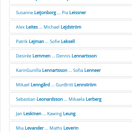
Susanne
Leijonborg
... Pia
Leissner
Alex
Leites
... Michael
Lejdström
Patrik
Lejman
... Sofie
Leksell
Desirée
Lemmen
... Dennis
Lennartsson
KarinGunilla
Lennartsson
... Sofia
Lenneer
Mikael
Lenngård
... GunBritt
Lennström
Sebastian
Leonardsson
... Mikaela
Lerberg
Jan
Leskinen
... Kawing
Leung
Mia
Levander
... Maths
Leverin