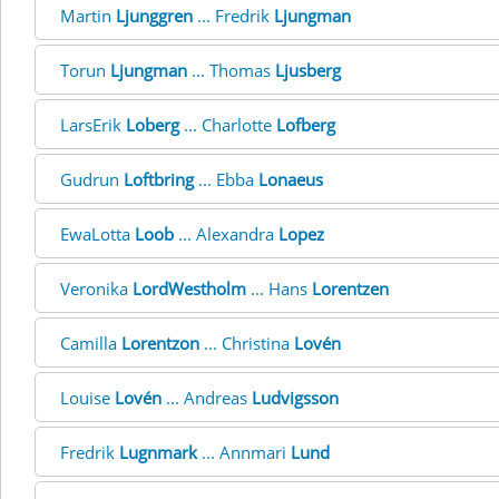
Martin
Ljunggren
... Fredrik
Ljungman
Torun
Ljungman
... Thomas
Ljusberg
LarsErik
Loberg
... Charlotte
Lofberg
Gudrun
Loftbring
... Ebba
Lonaeus
EwaLotta
Loob
... Alexandra
Lopez
Veronika
LordWestholm
... Hans
Lorentzen
Camilla
Lorentzon
... Christina
Lovén
Louise
Lovén
... Andreas
Ludvigsson
Fredrik
Lugnmark
... Annmari
Lund