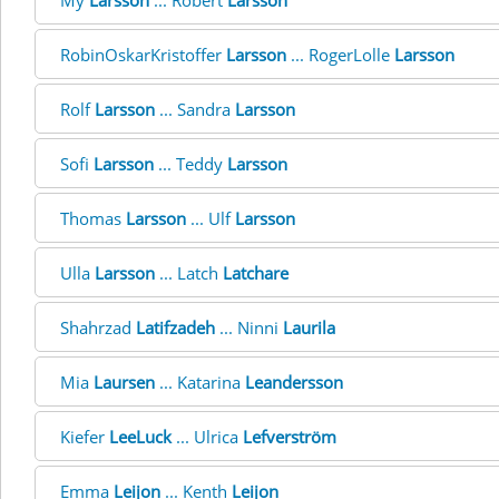
My
Larsson
... Robert
Larsson
RobinOskarKristoffer
Larsson
... RogerLolle
Larsson
Rolf
Larsson
... Sandra
Larsson
Sofi
Larsson
... Teddy
Larsson
Thomas
Larsson
... Ulf
Larsson
Ulla
Larsson
... Latch
Latchare
Shahrzad
Latifzadeh
... Ninni
Laurila
Mia
Laursen
... Katarina
Leandersson
Kiefer
LeeLuck
... Ulrica
Lefverström
Emma
Leijon
... Kenth
Leijon