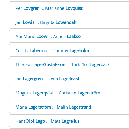
Per
Lövgren
... Marianne
Lövquist
Jan
Lövås
... Birgitta
Löwendahl
AnnMarie
Lööw
... Anneli
Laakso
Cecilia
Labermo
... Tommy
Lageholm
Therese
LagerGustafsson
... Torbjörn
Lagerbäck
Jan
Lagergren
... Lena
Lagerkvist
Magnus
Lagerqvist
... Christian
Lagerström
Maria
Lagerström
... Malin
Lagestrand
HansOlof
Lago
... Mats
Lagrelius