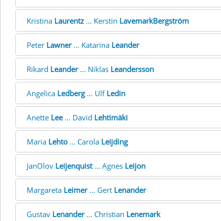
Kristina
Laurentz
... Kerstin
LavemarkBergström
Peter
Lawner
... Katarina
Leander
Rikard
Leander
... Niklas
Leandersson
Angelica
Ledberg
... Ulf
Ledin
Anette
Lee
... David
Lehtimäki
Maria
Lehto
... Carola
Leijding
JanOlov
Leijenquist
... Agnes
Leijon
Margareta
Leimer
... Gert
Lenander
Gustav
Lenander
... Christian
Lenemark