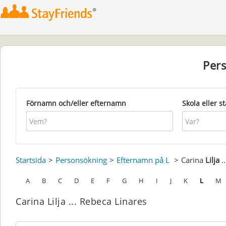
Per
Förnamn och/eller efternamn
Skola eller s
Startsida
Personsökning
Efternamn på L
Carina
Lilja
.
A
B
C
D
E
F
G
H
I
J
K
L
M
Carina Lilja ... Rebeca Linares