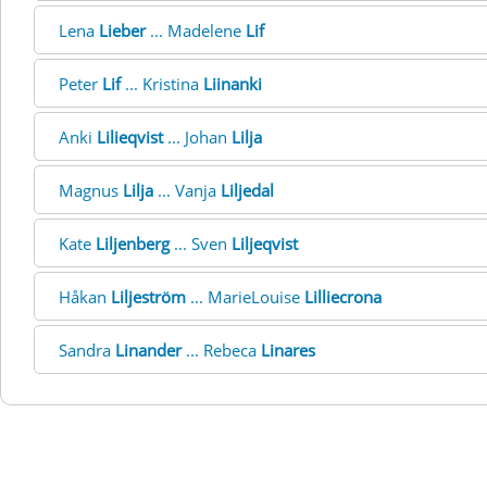
Lena
Lieber
... Madelene
Lif
Peter
Lif
... Kristina
Liinanki
Anki
Lilieqvist
... Johan
Lilja
Magnus
Lilja
... Vanja
Liljedal
Kate
Liljenberg
... Sven
Liljeqvist
Håkan
Liljeström
... MarieLouise
Lilliecrona
Sandra
Linander
... Rebeca
Linares