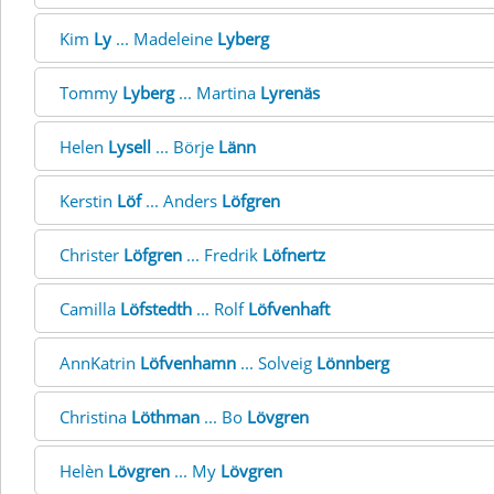
Kim
Ly
... Madeleine
Lyberg
Tommy
Lyberg
... Martina
Lyrenäs
Helen
Lysell
... Börje
Länn
Kerstin
Löf
... Anders
Löfgren
Christer
Löfgren
... Fredrik
Löfnertz
Camilla
Löfstedth
... Rolf
Löfvenhaft
AnnKatrin
Löfvenhamn
... Solveig
Lönnberg
Christina
Löthman
... Bo
Lövgren
Helèn
Lövgren
... My
Lövgren