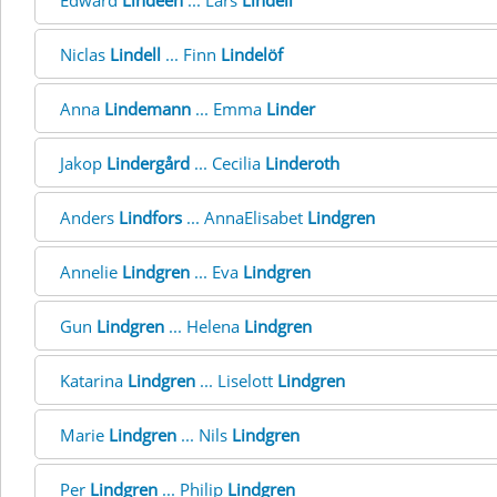
Edward
Lindeen
... Lars
Lindell
Niclas
Lindell
... Finn
Lindelöf
Anna
Lindemann
... Emma
Linder
Jakop
Lindergård
... Cecilia
Linderoth
Anders
Lindfors
... AnnaElisabet
Lindgren
Annelie
Lindgren
... Eva
Lindgren
Gun
Lindgren
... Helena
Lindgren
Katarina
Lindgren
... Liselott
Lindgren
Marie
Lindgren
... Nils
Lindgren
Per
Lindgren
... Philip
Lindgren