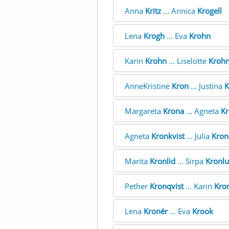
Anna
Kritz
... Annica
Krogell
Lena
Krogh
... Eva
Krohn
Karin
Krohn
... Liselotte
Kroh
AnneKristine
Kron
... Justina
K
Margareta
Krona
... Agneta
Kr
Agneta
Kronkvist
... Julia
Kron
Marita
Kronlid
... Sirpa
Kronl
Pether
Kronqvist
... Karin
Kron
Lena
Kronér
... Eva
Krook