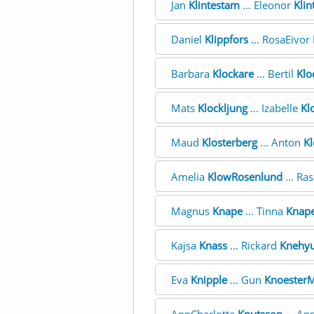
Jan
Klintestam
... Eleonor
Kli
Daniel
Klippfors
... RosaEivor
Barbara
Klockare
... Bertil
Klo
Mats
Klockljung
... Izabelle
Kl
Maud
Klosterberg
... Anton
Kl
Amelia
KlowRosenlund
... R
Magnus
Knape
... Tinna
Knap
Kajsa
Knass
... Rickard
Knehy
Eva
Knipple
... Gun
KnoesterM