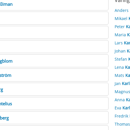
Vanlig
Kliman
Anders
Mikael
Peter
K
Maria
K
Lars
Ka
Johan
K
Stefan
ngblom
Lena
Ka
gström
Mats
Ka
Jan
Kar
rg
Magnu
Anna
K
ntelius
Eva
Kar
Fredrik
nberg
Thoma