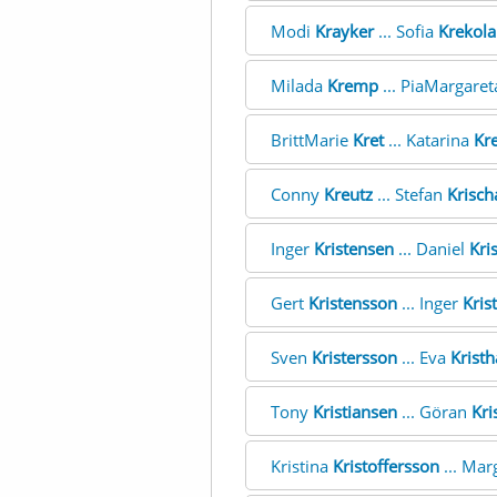
Modi
Krayker
... Sofia
Krekola
Milada
Kremp
... PiaMargare
BrittMarie
Kret
... Katarina
Kr
Conny
Kreutz
... Stefan
Krisch
Inger
Kristensen
... Daniel
Kri
Gert
Kristensson
... Inger
Kris
Sven
Kristersson
... Eva
Krist
Tony
Kristiansen
... Göran
Kri
Kristina
Kristoffersson
... Mar