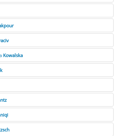
akpour
aciv
na
Kowalska
ik
ntz
niqi
tzsch