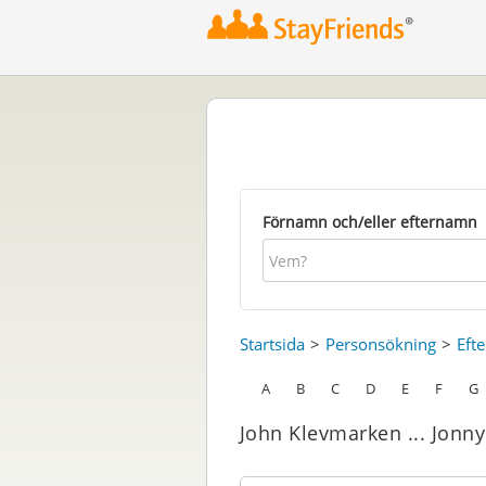
Förnamn och/eller efternamn
Startsida
Personsökning
Eft
A
B
C
D
E
F
G
John Klevmarken ... Jonny