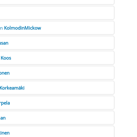
an
KolmodinMickow
usan
e
Koos
onen
Korkeamäki
rpela
ian
inen