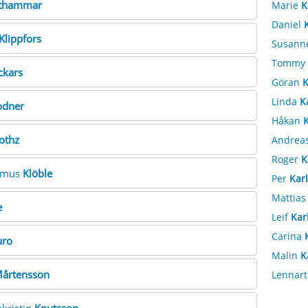
nthammar
Marie
K
Daniel
Klippfors
Susann
Tommy
ckars
Göran
K
Linda
K
odner
Håkan
K
othz
Andrea
Roger
K
asmus
Klöble
Per
Kar
Mattia
e
Leif
Kar
Carina
uro
Malin
K
årtensson
Lennar