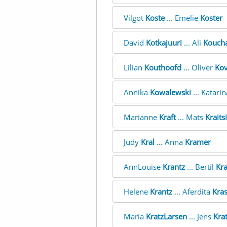
Vilgot
Koste
... Emelie
Koster
David
Kotkajuuri
... Ali
Kouch
Lilian
Kouthoofd
... Oliver
Kov
Annika
Kowalewski
... Katari
Marianne
Kraft
... Mats
Kraits
Judy
Kral
... Anna
Kramer
AnnLouise
Krantz
... Bertil
Kra
Helene
Krantz
... Aferdita
Kras
Maria
KratzLarsen
... Jens
Kra