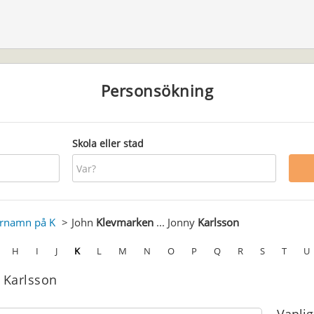
Personsökning
Skola eller stad
ernamn på K
John
Klevmarken
... Jonny
Karlsson
H
I
J
K
L
M
N
O
P
Q
R
S
T
U
 Karlsson