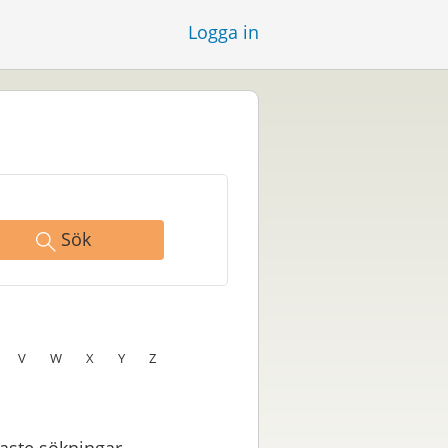
Logga in
Sök
V
W
X
Y
Z