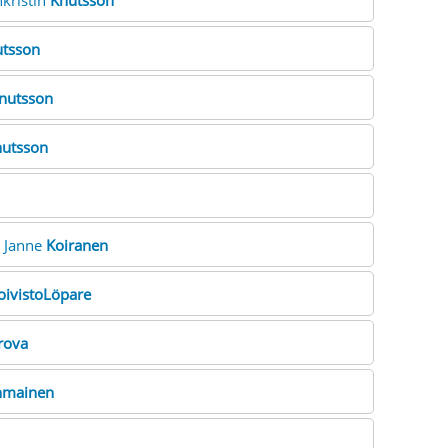
nkristin
Knutsson
tsson
nutsson
utsson
. Janne
Koiranen
oivistoLöpare
rova
hmainen