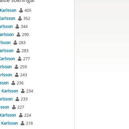
aste sökningar
Karlsson
405
Karlsson
352
arlsson
344
arlsson
290
rlsson
283
arlsson
283
Karlsson
277
rlsson
259
rlsson
243
lsson
236
s
Karlsson
234
arlsson
233
lsson
227
Karlsson
224
s
Karlsson
218