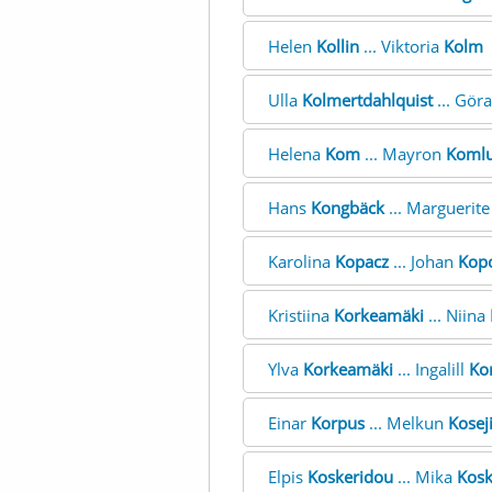
Helen
Kollin
... Viktoria
Kolm
Ulla
Kolmertdahlquist
... Gör
Helena
Kom
... Mayron
Koml
Hans
Kongbäck
... Marguerit
Karolina
Kopacz
... Johan
Kop
Kristiina
Korkeamäki
... Niina
Ylva
Korkeamäki
... Ingalill
Ko
Einar
Korpus
... Melkun
Kosej
Elpis
Koskeridou
... Mika
Kosk