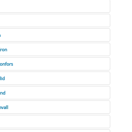
n
ron
onfors
lid
und
vall