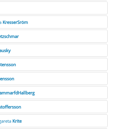
ta
KresserSröm
etzschmar
ausky
stensson
tensson
hammarfdHallberg
stoffersson
gareta
Krite