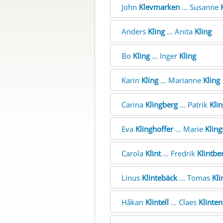
John
Klevmarken
... Susanne
Anders
Kling
... Anita
Kling
Bo
Kling
... Inger
Kling
Karin
Kling
... Marianne
Kling
Carina
Klingberg
... Patrik
Kli
Eva
Klinghoffer
... Marie
Klin
Carola
Klint
... Fredrik
Klintbe
Linus
Klintebäck
... Tomas
Kli
Håkan
Klintell
... Claes
Klinte