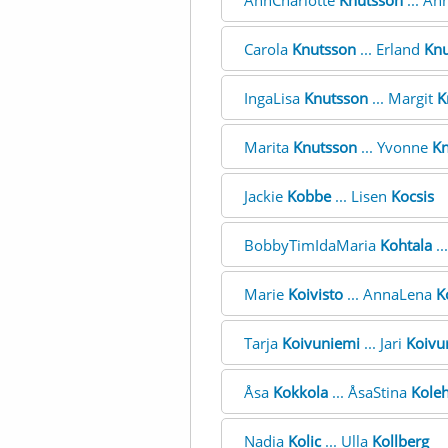
AnnCharlotte
Knutsson
... An
Carola
Knutsson
... Erland
Knu
IngaLisa
Knutsson
... Margit
K
Marita
Knutsson
... Yvonne
Kn
Jackie
Kobbe
... Lisen
Kocsis
BobbyTimIdaMaria
Kohtala
..
Marie
Koivisto
... AnnaLena
K
Tarja
Koivuniemi
... Jari
Koivu
Åsa
Kokkola
... ÅsaStina
Kole
Nadia
Kolic
... Ulla
Kollberg