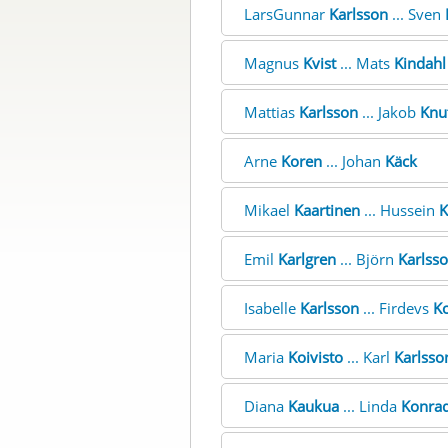
LarsGunnar
Karlsson
... Sven
Magnus
Kvist
... Mats
Kindahl
Mattias
Karlsson
... Jakob
Knu
Arne
Koren
... Johan
Käck
Mikael
Kaartinen
... Hussein
K
Emil
Karlgren
... Björn
Karlss
Isabelle
Karlsson
... Firdevs
K
Maria
Koivisto
... Karl
Karlsso
Diana
Kaukua
... Linda
Konra