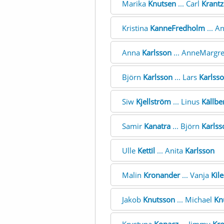
Marika
Knutsen
... Carl
Krantz
Kristina
KanneFredholm
... A
Anna
Karlsson
... AnneMargr
Björn
Karlsson
... Lars
Karlss
Siw
Kjellström
... Linus
Källbe
Samir
Kanatra
... Björn
Karlss
Ulle
Kettil
... Anita
Karlsson
Malin
Kronander
... Vanja
Kil
Jakob
Knutsson
... Michael
Kn