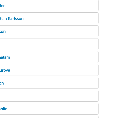
ler
athan
Karlsson
son
hatam
urova
on
hlin