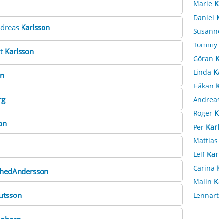
Marie
K
Daniel
ndreas
Karlsson
Susann
Tommy
et
Karlsson
Göran
K
Linda
K
on
Håkan
K
rg
Andrea
Roger
K
on
Per
Kar
Mattia
Leif
Kar
Carina
ehedAndersson
Malin
K
utsson
Lennar