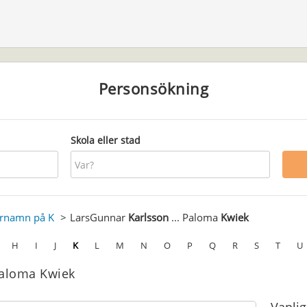
Personsökning
Skola eller stad
ernamn på K
LarsGunnar
Karlsson
... Paloma
Kwiek
H
I
J
K
L
M
N
O
P
Q
R
S
T
U
Paloma Kwiek