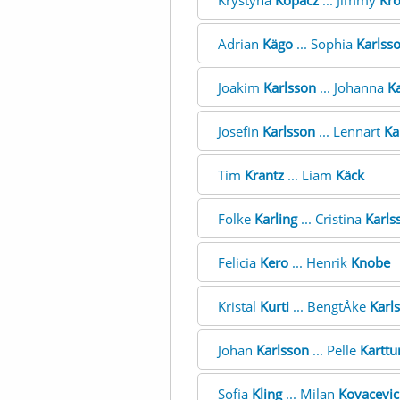
Krystyna
Kopacz
... Jimmy
Kr
Adrian
Kägo
... Sophia
Karlss
Joakim
Karlsson
... Johanna
K
Josefin
Karlsson
... Lennart
Ka
Tim
Krantz
... Liam
Käck
Folke
Karling
... Cristina
Karls
Felicia
Kero
... Henrik
Knobe
Kristal
Kurti
... BengtÅke
Karl
Johan
Karlsson
... Pelle
Karttu
Sofia
Kling
... Milan
Kovacevic