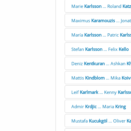
Marie
Karlsson
... Roland
Katz
Maximus
Karamouzis
... Jon
María
Karlsson
... Patric
Karls
Stefan
Karlsson
... Felix
Kello
Deniz
Kentkuran
... Ashkan
K
Mattis
Kindblom
... Mika
Koiv
Leif
Karlmark
... Kenny
Karlss
Admir
Krdjic
... Maria
Kring
Mustafa
Kucukgöl
... Oliver
Ka