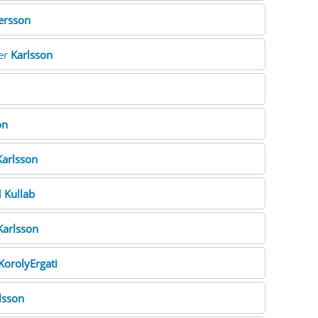
fersson
her
Karlsson
on
Karlsson
d
Kullab
Karlsson
KorolyErgati
lsson