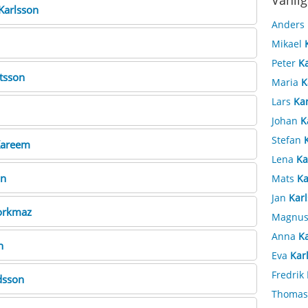
Vanlig
Karlsson
Anders
Mikael
Peter
K
tsson
Maria
K
Lars
Ka
Johan
K
Stefan
areem
Lena
Ka
on
Mats
Ka
Jan
Kar
orkmaz
Magnu
Anna
K
n
Eva
Kar
Fredrik
dsson
Thoma