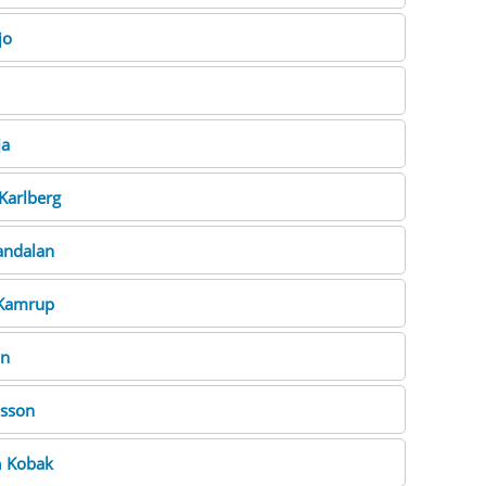
jo
ja
Karlberg
andalan
Kamrup
on
lsson
n
Kobak