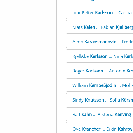
JohnPetter
Karlsson
... Carina
Mats
Kalen
... Fabian
Kjellber
Alma
Karaosmanovic
... Fred
KjellÅke
Karlsson
... Nina
Karl
Roger
Karlsson
... Antonin
Ke
William
KempeSjödin
... Mo
Sindy
Knutsson
... Sofia
Körsn
Ralf
Kahn
... Viktoria
Kenving
Ove
Krancher
... Erkin
Kahrov