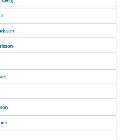
onberg
on
arlsson
rlsson
son
sson
nen