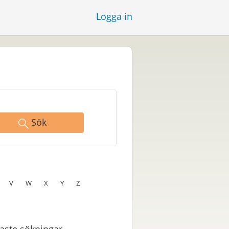
Logga in
Sök
V
W
X
Y
Z