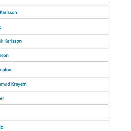
Karlsson
g
rik
Karlsson
sson
malov
hamad
Krayem
er
ic