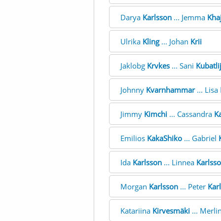
Darya
Karlsson
... Jemma
Kha
Ulrika
Kling
... Johan
Krii
Jaklobg
Krvkes
... Sani
Kubatli
Johnny
Kvarnhammar
... Lisa
Jimmy
Kimchi
... Cassandra
K
Emilios
KakaShiko
... Gabriel
Ida
Karlsson
... Linnea
Karlss
Morgan
Karlsson
... Peter
Kar
Katariina
Kirvesmäki
... Merli