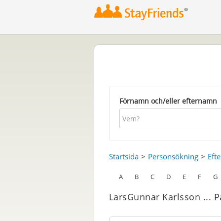
Förnamn och/eller efternamn
Startsida
Personsökning
Eft
A
B
C
D
E
F
G
LarsGunnar Karlsson ... 