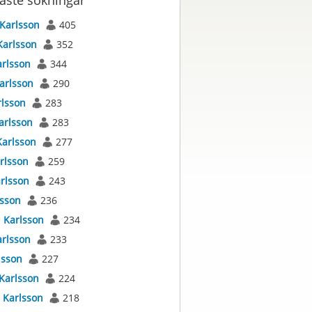
aste sökningar
Karlsson
405
Karlsson
352
arlsson
344
arlsson
290
rlsson
283
arlsson
283
Karlsson
277
rlsson
259
rlsson
243
lsson
236
s
Karlsson
234
arlsson
233
lsson
227
Karlsson
224
s
Karlsson
218