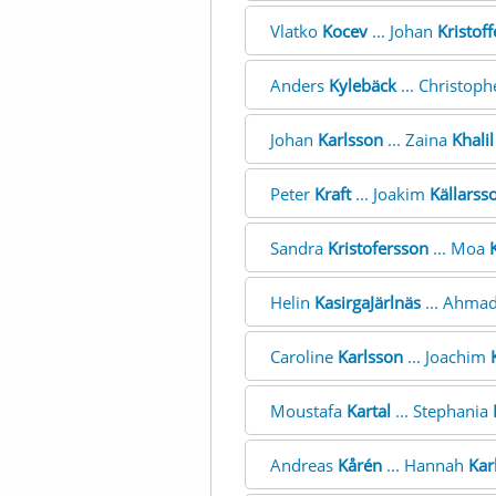
Vlatko
Kocev
... Johan
Kristof
Anders
Kylebäck
... Christop
Johan
Karlsson
... Zaina
Khalil
Peter
Kraft
... Joakim
Källarss
Sandra
Kristofersson
... Moa
Helin
KasirgaJärlnäs
... Ahma
Caroline
Karlsson
... Joachim
Moustafa
Kartal
... Stephania
Andreas
Kårén
... Hannah
Kar