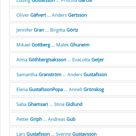
Ludvig
Gustafsson
... Priscilla
Garcia
Oliver
Gäfvert
... Anders
Gertsson
Jennifer
Gran
... Birgitta
Görtz
Mikael
Gottberg
... Malek
Ghuneim
Alma
GöthbergIsaksson
... EvaLotta
Geijer
Samantha
Granström
... Anders
Gustafsson
Elena
GustafssonPopa
... Anneli
Grönskog
Saba
Ghamsari
... Stina
Gidlund
Petter
Griph
... Andreas
Gub
Lars
Gustafsson
... Svenne
Gustavsson