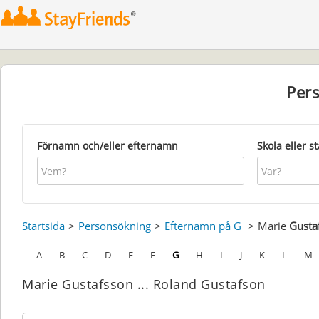
Per
Förnamn och/eller efternamn
Skola eller s
Startsida
Personsökning
Efternamn på G
Marie
Gusta
A
B
C
D
E
F
G
H
I
J
K
L
M
Marie Gustafsson ... Roland Gustafson