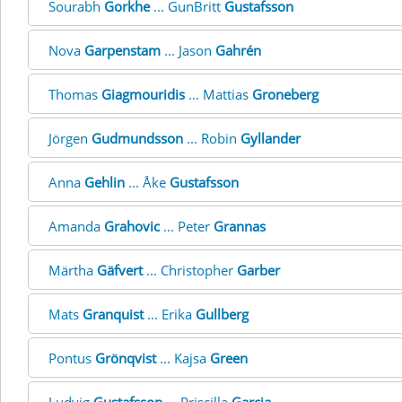
Sourabh
Gorkhe
... GunBritt
Gustafsson
Nova
Garpenstam
... Jason
Gahrén
Thomas
Giagmouridis
... Mattias
Groneberg
Jörgen
Gudmundsson
... Robin
Gyllander
Anna
Gehlin
... Åke
Gustafsson
Amanda
Grahovic
... Peter
Grannas
Märtha
Gäfvert
... Christopher
Garber
Mats
Granquist
... Erika
Gullberg
Pontus
Grönqvist
... Kajsa
Green