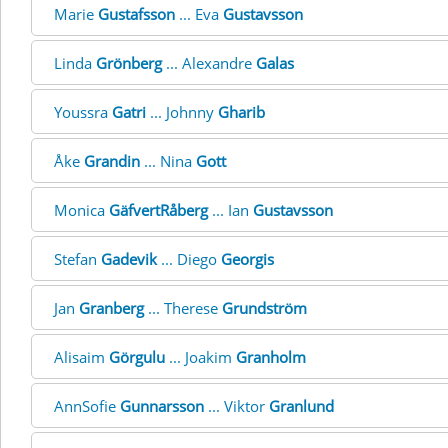
Marie
Gustafsson
... Eva
Gustavsson
Linda
Grönberg
... Alexandre
Galas
Youssra
Gatri
... Johnny
Gharib
Åke
Grandin
... Nina
Gott
Monica
GäfvertRåberg
... Ian
Gustavsson
Stefan
Gadevik
... Diego
Georgis
Jan
Granberg
... Therese
Grundström
Alisaim
Görgulu
... Joakim
Granholm
AnnSofie
Gunnarsson
... Viktor
Granlund