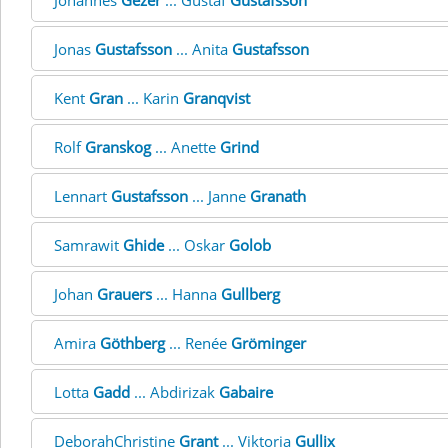
Johannes
Gezer
... Gustaf
Gustafsson
Jonas
Gustafsson
... Anita
Gustafsson
Kent
Gran
... Karin
Granqvist
Rolf
Granskog
... Anette
Grind
Lennart
Gustafsson
... Janne
Granath
Samrawit
Ghide
... Oskar
Golob
Johan
Grauers
... Hanna
Gullberg
Amira
Göthberg
... Renée
Gröminger
Lotta
Gadd
... Abdirizak
Gabaire
DeborahChristine
Grant
... Viktoria
Gullix