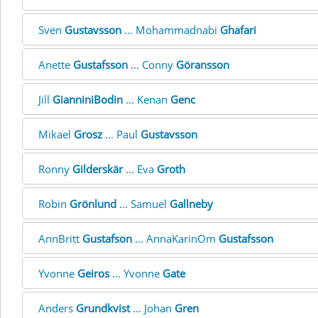
Sven
Gustavsson
... Mohammadnabi
Ghafari
Anette
Gustafsson
... Conny
Göransson
Jill
GianniniBodin
... Kenan
Genc
Mikael
Grosz
... Paul
Gustavsson
Ronny
Gilderskär
... Eva
Groth
Robin
Grönlund
... Samuel
Gallneby
AnnBritt
Gustafson
... AnnaKarinOm
Gustafsson
Yvonne
Geiros
... Yvonne
Gate
Anders
Grundkvist
... Johan
Gren