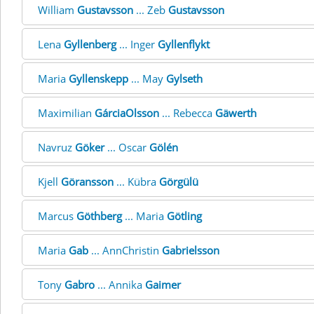
William
Gustavsson
... Zeb
Gustavsson
Lena
Gyllenberg
... Inger
Gyllenflykt
Maria
Gyllenskepp
... May
Gylseth
Maximilian
GárciaOlsson
... Rebecca
Gäwerth
Navruz
Göker
... Oscar
Gölén
Kjell
Göransson
... Kübra
Görgülü
Marcus
Göthberg
... Maria
Götling
Maria
Gab
... AnnChristin
Gabrielsson
Tony
Gabro
... Annika
Gaimer