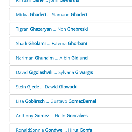
Kristian
Gerle
... John
Gewerths
Midya
Ghaderi
... Siamand
Ghaderi
Tigran
Ghazaryan
... Noh
Ghebreski
Shadi
Gholami
... Fatema
Ghorbani
Nariman
Ghunaim
... Albin
Gidlund
David
Gigolashvili
... Sylvana
Giwargis
Stein
Gjede
... Dawid
Glowacki
Lisa
Goblirsch
... Gustavo
GomezBernal
Anthony
Gomez
... Helio
Goncalves
RonaldSonnie
Gondwe
... Hirut
Gonfa