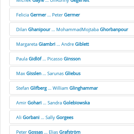
Michek
Gayle
... UlfRonny
Gegerfelt
Felicia
Germer
... Peter
Germer
Dilan
Ghanipour
... MohammadMojtaba
Ghorbanpour
Margareta
Giambri
... Andre
Giblett
Paula
Gidlöf
... Picasso
Ginsson
Max
Gisslen
... Sarunas
Gliebus
Stefan
Glifberg
... William
Glinghammar
Amir
Gohari
... Sandra
Golebiowska
Ali
Gorbani
... Sally
Gorgees
Peter
Gossas
... Elias
Grafström