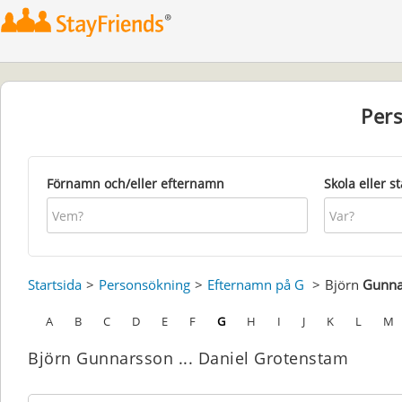
Per
Förnamn och/eller efternamn
Skola eller s
Startsida
Personsökning
Efternamn på G
Björn
Gunna
A
B
C
D
E
F
G
H
I
J
K
L
M
Björn Gunnarsson ... Daniel Grotenstam