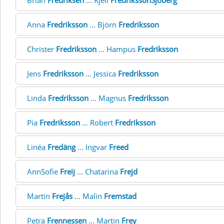
Brian
Fredriksen
... Kjell
FredrikssonSjöberg
Anna
Fredriksson
... Björn
Fredriksson
Christer
Fredriksson
... Hampus
Fredriksson
Jens
Fredriksson
... Jessica
Fredriksson
Linda
Fredriksson
... Magnus
Fredriksson
Pia
Fredriksson
... Robert
Fredriksson
Linéa
Fredäng
... Ingvar
Freed
AnnSofie
Freij
... Chatarina
Frejd
Martin
Frejås
... Malin
Fremstad
Petra
Frennessen
... Martin
Frey