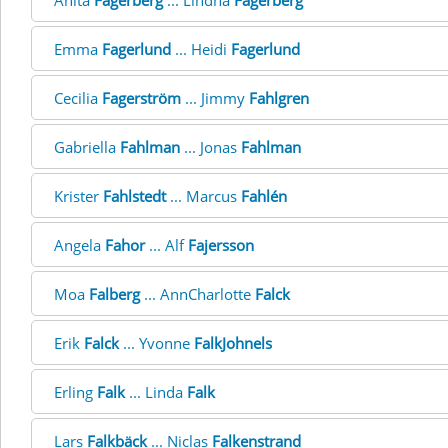
Anita
Fagerberg
... Lindha
Fagerberg
Emma
Fagerlund
... Heidi
Fagerlund
Cecilia
Fagerström
... Jimmy
Fahlgren
Gabriella
Fahlman
... Jonas
Fahlman
Krister
Fahlstedt
... Marcus
Fahlén
Angela
Fahor
... Alf
Fajersson
Moa
Falberg
... AnnCharlotte
Falck
Erik
Falck
... Yvonne
FalkJohnels
Erling
Falk
... Linda
Falk
Lars
Falkbäck
... Niclas
Falkenstrand