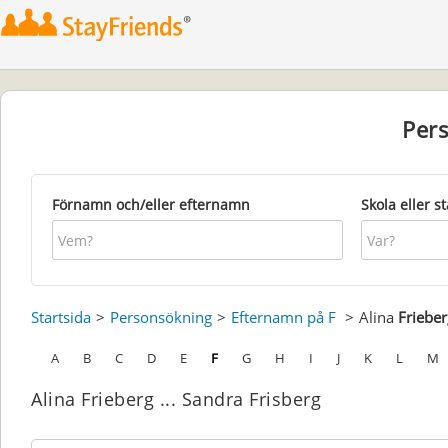
Per
Förnamn och/eller efternamn
Skola eller s
Startsida
Personsökning
Efternamn på F
Alina
Frieber
A
B
C
D
E
F
G
H
I
J
K
L
M
Alina Frieberg ... Sandra Frisberg