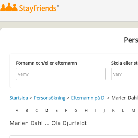
Per
Förnamn och/eller efternamn
Skola eller s
Startsida
Personsökning
Efternamn på D
Marlen
Dahl
A
B
C
D
E
F
G
H
I
J
K
L
M
Marlen Dahl ... Ola Djurfeldt