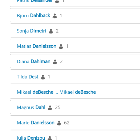
Patrik
Delsander
1
Björn
Dahlbäck
1
Sonja
Dimetri
2
Matias
Danielsson
1
Diana
Dahlman
2
Tilda
Dest
1
Mikael
deBesche
... Mikael
deBesche
Magnus
Dahl
25
Marie
Danielsson
62
Julia
Denizou
1