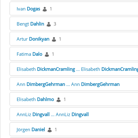
Ivan
Dogas
1
Bengt
Dahlin
3
Artur
Donikyan
1
Fatima
Dalo
1
Elisabeth
DickmanCramling
... Elisabeth
DickmanCramlin
Ann
DimbergGehrman
... Ann
DimbergGehrman
Elisabeth
Dahlmo
1
AnnLiz
Dingvall
... AnnLiz
Dingvall
Jörgen
Daniel
1