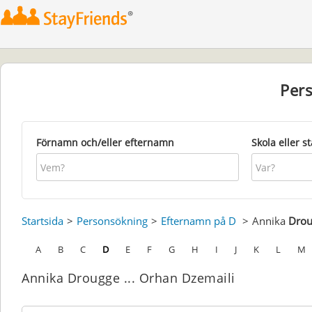
Per
Förnamn och/eller efternamn
Skola eller s
Startsida
Personsökning
Efternamn på D
Annika
Drou
A
B
C
D
E
F
G
H
I
J
K
L
M
Annika Drougge ... Orhan Dzemaili