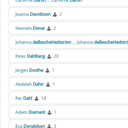
CarlArne
Darlin
... CarlArne
Darlin
Joanna
Davidsson
2
Hannele
Donai
2
Johanna
deBescheHedström
... Johanna
deBescheHedstr
Peter
Dahlberg
20
Jörgen
Dosthe
1
Abdalah
Dahir
1
Per
Dahl
18
Adam
Diamant
1
Eva
Donaldson
3