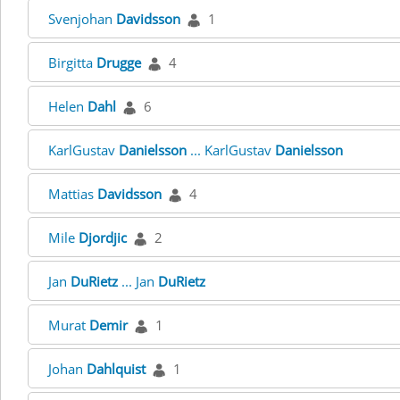
Svenjohan
Davidsson
1
Birgitta
Drugge
4
Helen
Dahl
6
KarlGustav
Danielsson
... KarlGustav
Danielsson
Mattias
Davidsson
4
Mile
Djordjic
2
Jan
DuRietz
... Jan
DuRietz
Murat
Demir
1
Johan
Dahlquist
1