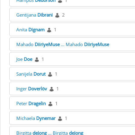
Hampus
Dedorson
1
Gentijana
Dibrani
2
Anita
Dignam
1
Mahado
DiiriyeMuse
... Mahado
DiiriyeMuse
Joe
Doe
1
Sanijela
Dorut
1
Inger
Doverlöv
1
Peter
Dragelin
1
Michaela
Dynemar
1
Birgitta
deJong
... Birgitta
deJong