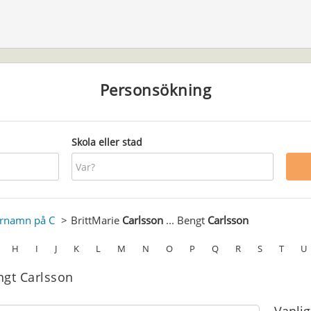
Personsökning
Skola eller stad
ernamn på C
BrittMarie
Carlsson
... Bengt
Carlsson
H
I
J
K
L
M
N
O
P
Q
R
S
T
U
engt Carlsson