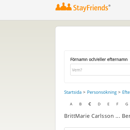
Förnamn och/eller efternamn
Startsida
Personsökning
Eft
A
B
C
D
E
F
G
BrittMarie Carlsson ... B