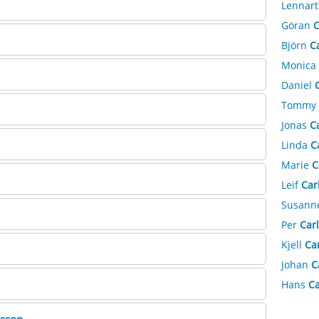
Lennar
Göran
C
Björn
C
Monica
Daniel
Tommy
Jonas
C
Linda
C
Marie
C
Leif
Car
Susann
Per
Car
Kjell
Ca
Johan
C
Hans
Ca