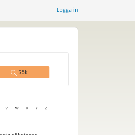
Logga in
Sök
V
W
X
Y
Z