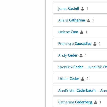
Jonas
Castell
1
Allard
Catharina
1
Helene
Cato
1
Francisco
Causadias
1
Andy
Ceder
1
SvenErik
Ceder
... SvenErik
Ce
Urban
Ceder
2
AnnKristin
Cederbaum
... Ann
Catharina
Cederberg
1