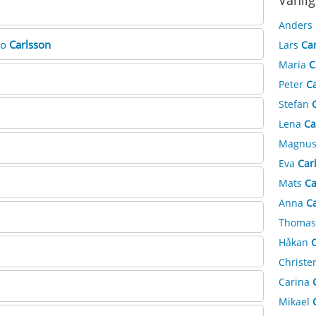
Vanlig
Anders
no
Carlsson
Lars
Ca
Maria
C
Peter
C
Stefan
Lena
Ca
Magnu
Eva
Car
Mats
Ca
Anna
C
Thoma
Håkan
C
Christe
Carina
Mikael