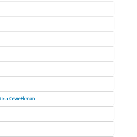
stina
CeweEkman