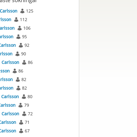
aste sökningar
Carlsson
125
rlsson
112
arlsson
106
arlsson
95
Carlsson
92
rlsson
90
s
Carlsson
86
lsson
86
rlsson
82
arlsson
82
s
Carlsson
80
arlsson
79
r
Carlsson
72
Carlsson
71
Carlsson
67