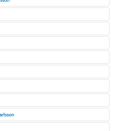
lsson
arlsson