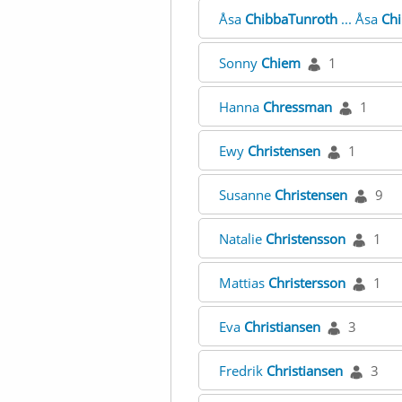
Åsa
ChibbaTunroth
... Åsa
Ch
Sonny
Chiem
1
Hanna
Chressman
1
Ewy
Christensen
1
Susanne
Christensen
9
Natalie
Christensson
1
Mattias
Christersson
1
Eva
Christiansen
3
Fredrik
Christiansen
3