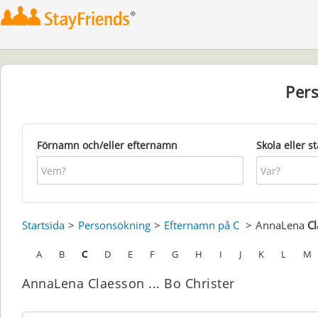
Per
Förnamn och/eller efternamn
Skola eller s
Startsida
Personsökning
Efternamn på C
AnnaLena
C
A
B
C
D
E
F
G
H
I
J
K
L
M
AnnaLena Claesson ... Bo Christer