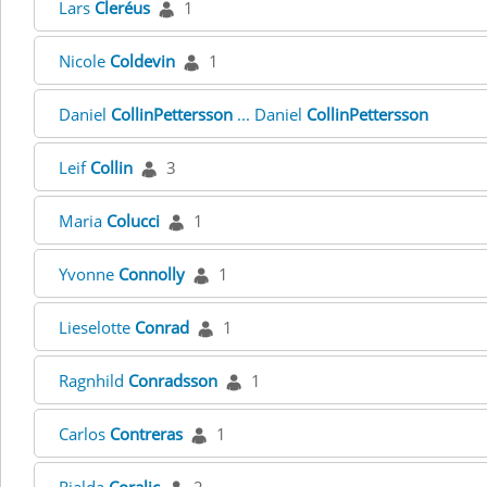
Lars
Cleréus
1
Nicole
Coldevin
1
Daniel
CollinPettersson
... Daniel
CollinPettersson
Leif
Collin
3
Maria
Colucci
1
Yvonne
Connolly
1
Lieselotte
Conrad
1
Ragnhild
Conradsson
1
Carlos
Contreras
1