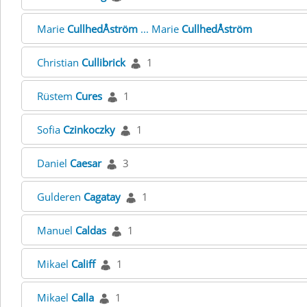
Marie
CullhedÅström
... Marie
CullhedÅström
Christian
Cullibrick
1
Rüstem
Cures
1
Sofia
Czinkoczky
1
Daniel
Caesar
3
Gulderen
Cagatay
1
Manuel
Caldas
1
Mikael
Califf
1
Mikael
Calla
1