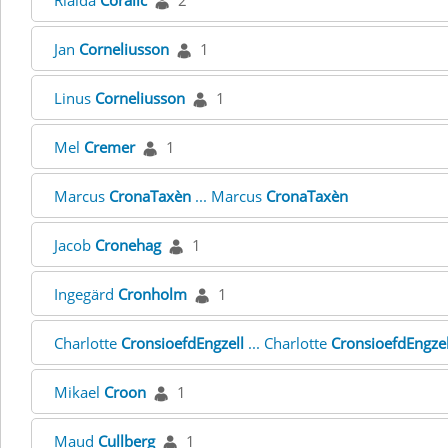
Rialda
Coralic
2
Jan
Corneliusson
1
Linus
Corneliusson
1
Mel
Cremer
1
Marcus
CronaTaxèn
... Marcus
CronaTaxèn
Jacob
Cronehag
1
Ingegärd
Cronholm
1
Charlotte
CronsioefdEngzell
... Charlotte
CronsioefdEngzel
Mikael
Croon
1
Maud
Cullberg
1