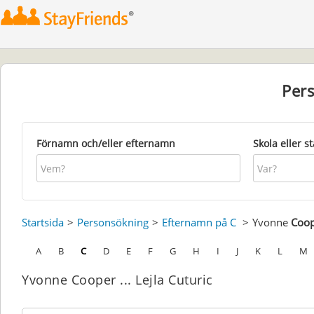
Per
Förnamn och/eller efternamn
Skola eller s
Startsida
Personsökning
Efternamn på C
Yvonne
Coo
A
B
C
D
E
F
G
H
I
J
K
L
M
Yvonne Cooper ... Lejla Cuturic