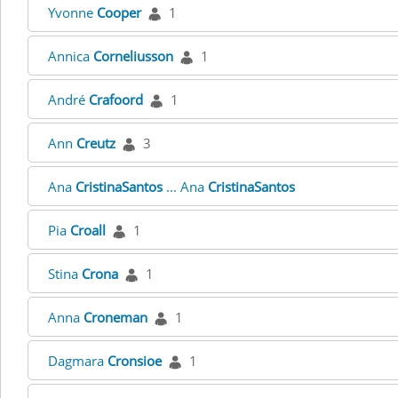
Yvonne
Cooper
1
Annica
Corneliusson
1
André
Crafoord
1
Ann
Creutz
3
Ana
CristinaSantos
... Ana
CristinaSantos
Pia
Croall
1
Stina
Crona
1
Anna
Croneman
1
Dagmara
Cronsioe
1